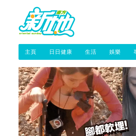
主頁
日日健康
生活
娛樂