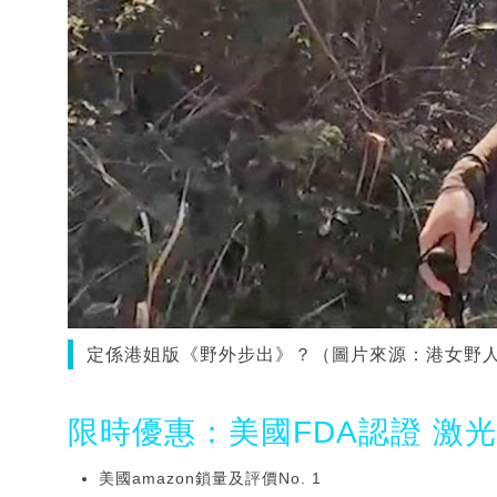
定係港姐版《野外步出》？（圖片來源：港女野
限時優惠：美國FDA認證 激
美國amazon鎖量及評價No. 1