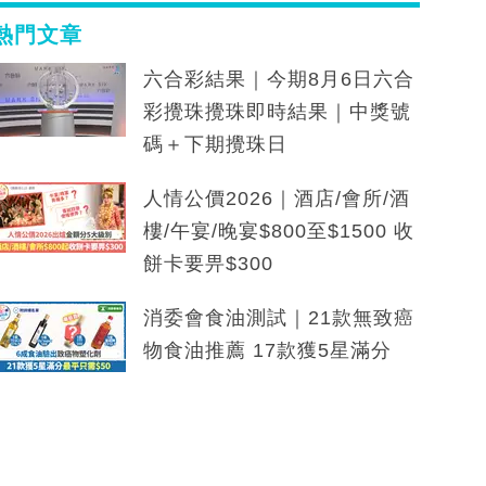
熱門文章
六合彩結果｜今期8月6日六合
彩攪珠攪珠即時結果｜中獎號
碼＋下期攪珠日
人情公價2026｜酒店/會所/酒
樓/午宴/晚宴$800至$1500 收
餅卡要畀$300
消委會食油測試｜21款無致癌
物食油推薦 17款獲5星滿分