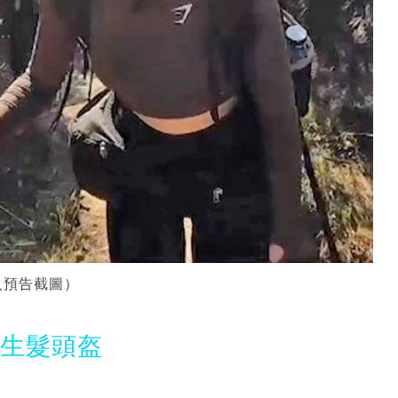
人預告截圖）
光生髮頭盔