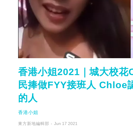
香港小姐2021｜城大校花C
民捧做FYY接班人 Chlo
的人
香港小姐
東方新地編輯部
Jun 17 2021