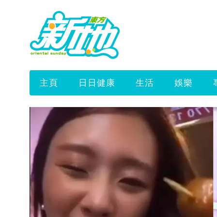
主頁
日日健康
生活
娛樂