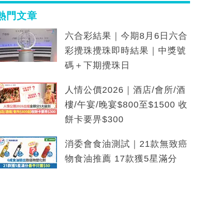
熱門文章
六合彩結果｜今期8月6日六合
彩攪珠攪珠即時結果｜中獎號
碼＋下期攪珠日
人情公價2026｜酒店/會所/酒
樓/午宴/晚宴$800至$1500 收
餅卡要畀$300
消委會食油測試｜21款無致癌
物食油推薦 17款獲5星滿分