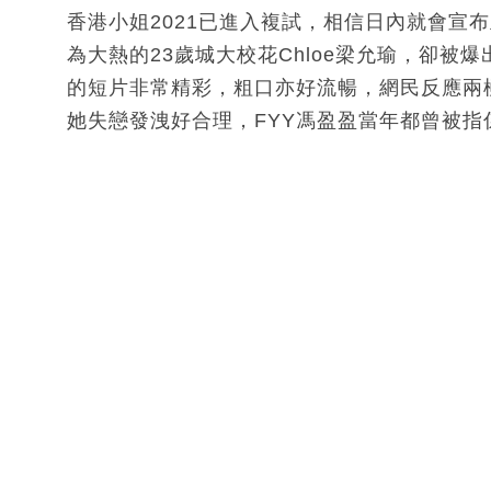
香港小姐2021已進入複試，相信日內就會宣
為大熱的23歲城大校花Chloe梁允瑜，卻
的短片非常精彩，粗口亦好流暢，網民反應兩極
她失戀發洩好合理，FYY馮盈盈當年都曾被指