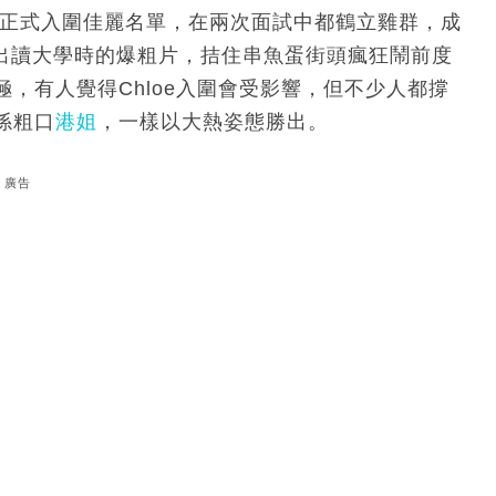
布正式入圍佳麗名單，在兩次面試中都鶴立雞群，成
被爆出讀大學時的爆粗片，拮住串魚蛋街頭瘋狂鬧前度
，有人覺得Chloe入圍會受影響，但不少人都撐
係粗口
港姐
，一樣以大熱姿態勝出。
廣告