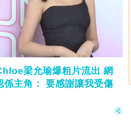
hloe梁允瑜爆粗片流出 網
e認係主角： 要感謝讓我受傷