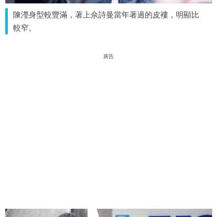
陳瀅身型較豐滿，著上佘詩曼當年著過的皮褸，明顯比
較窄。
廣告