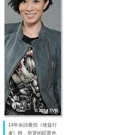
14年佘詩曼拍《使徒行
者》時，所穿的啞黑色