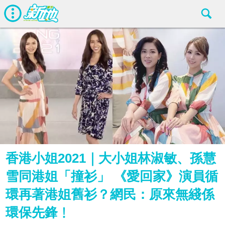
香港小姐2021｜大小姐林淑敏、孫慧
雪同港姐「撞衫」 《愛回家》演員循
環再著港姐舊衫？網民：原來無綫係
環保先鋒﹗