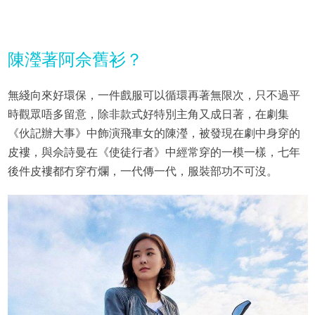
陳瀅著阿佘舊衫？
無綫向來好環保，一件戲服可以循環再著無限次，只不過平
時觀眾唔多留意，除非款式好特別主角又成日著，在劇集
《伙記辦大事》中飾演飛車女的陳瀅，被發現在劇中身穿的
皮褸，與佘詩曼在《使徒行者》中經常穿的一模一樣，七年
後件皮褸都冇穿冇爛，一代傳一代，服裝部功不可沒。