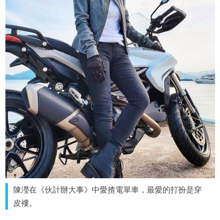
陳瀅在《伙計辦大事》中愛揸電單車，最愛的打扮是穿
皮褸。