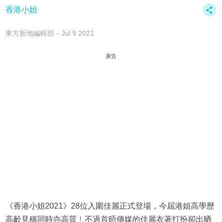
香港小姐
東方新地編輯部
Jul 9 2021
廣告
《香港小姐2021》28位入圍佳麗正式登場，今屆港姐高學歷
高齡見稱同時亦高質﹗不過首晤傳媒的佳麗衣著打扮卻出晒