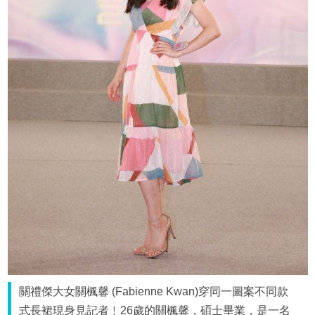
關禮傑大女關楓馨 (Fabienne Kwan)穿同一圖案不同款
式長裙現身見記者﹗26歲的關楓馨，碩士畢業，是一名