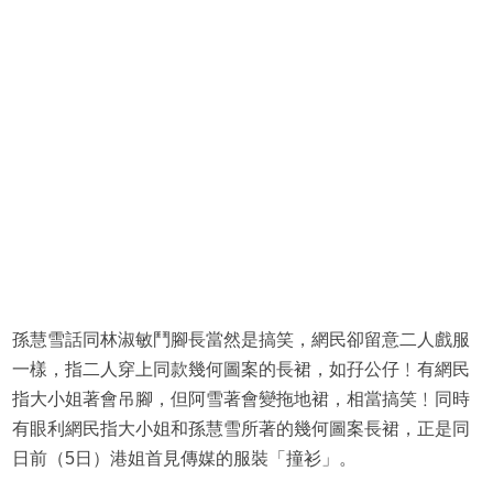
孫慧雪話同林淑敏鬥腳長當然是搞笑，網民卻留意二人戲服
一樣，指二人穿上同款幾何圖案的長裙，如孖公仔﹗有網民
指大小姐著會吊腳，但阿雪著會變拖地裙，相當搞笑﹗同時
有眼利網民指大小姐和孫慧雪所著的幾何圖案長裙，正是同
日前（5日）港姐首見傳媒的服裝「撞衫」。