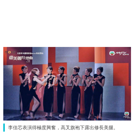
李佳芯表演得極度興奮，高叉旗袍下露出修長美腿。