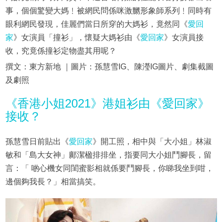
事，個個驚變大媽﹗被網民問係咪激嬲形象師系列﹗同時有
眼利網民發現，佳麗們當日所穿的大媽衫，竟然同《
愛回
家
》女演員「撞衫」，懷疑大媽衫由《
愛回家
》女演員接
收，究竟係撞衫定物盡其用呢？
撰文：東方新地 ｜圖片：孫慧雪IG、陳瀅IG圖片、劇集截圖
及劇照
《香港小姐2021》港姐衫由《愛回家》
接收？
孫慧雪日前貼出《
愛回家
》開工照，相中與「大小姐」林淑
敏和「島大女神」鄺潔楹排排坐，指要同大小姐鬥腳長，留
言：「 啲心機女同閨蜜影相就係要鬥腳長，你睇我坐到咁，
邊個夠我長？」相當搞笑。