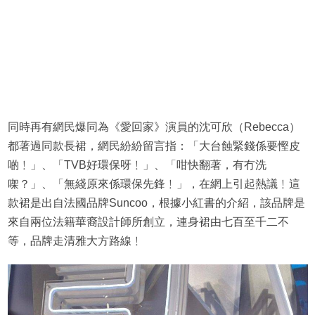
同時再有網民爆同為《愛回家》演員的沈可欣（Rebecca）
都著過同款長裙，網民紛紛留言指：「大台蝕緊錢係要慳皮
啲﹗」、「TVB好環保呀﹗」、「咁快翻著，有冇洗
㗎？」、「無綫原來係環保先鋒﹗」，在網上引起熱議﹗這
款裙是出自法國品牌Suncoo，根據小紅書的介紹，該品牌是
來自兩位法籍華裔設計師所創立，連身裙由七百至千二不
等，品牌走清雅大方路線﹗