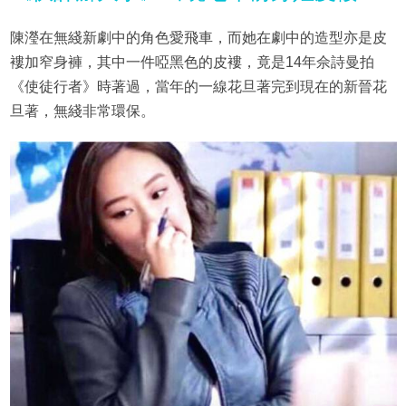
陳瀅在無綫新劇中的角色愛飛車，而她在劇中的造型亦是皮
褸加窄身褲，其中一件啞黑色的皮褸，竟是14年佘詩曼拍
《使徒行者》時著過，當年的一線花旦著完到現在的新晉花
旦著，無綫非常環保。