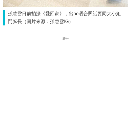
孫慧雪日前拍攝《愛回家》，出po晒合照話要同大小姐
鬥腳長（圖片來源：孫慧雪IG）
廣告