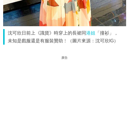
沈可欣日前上《識貨》時穿上的長裙同
港姐
「撞衫」，
未知是戲服還是有服裝贊助﹗（圖片來源：沈可欣IG）
廣告