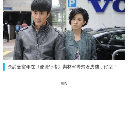
佘詩曼當年在《使徒行者》與林峯齊齊著皮褸，好型！
廣告