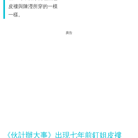
皮褸與陳瀅所穿的一模
一樣。
廣告
《伙計辦大事》出現七年前釘姐皮褸