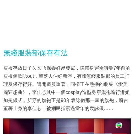
無綫服裝部保存有法
皮褸存放日子久又唔保養好易發霉，陳瀅身穿佘詩曼7年前的
皮褸個款唔out，望落去仲好新淨，有賴無綫服裝部的員工打
理及保存得好。講開戲服重著，同樣正在熱播的劇集《愛美
麗狂想曲》，李佳芯其中一個cosplay造型身穿旗袍進行港姐
加冕儀式，所穿的旗袍正是90年袁詠儀那一屆的旗袍，將古
董著上身的李佳芯，被網民指索過當年的袁詠儀……