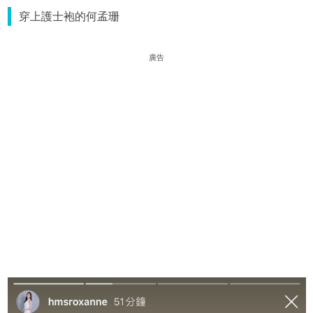
穿上護士袍的何孟珊
廣告