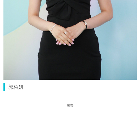
郭柏妍
廣告