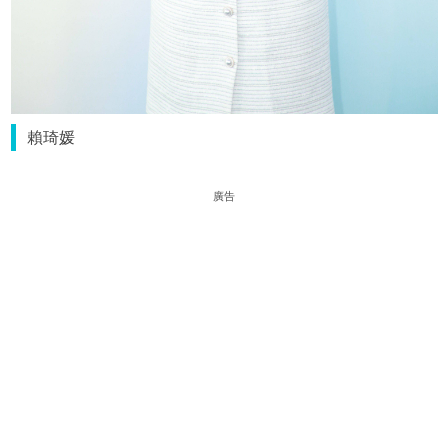
賴琦媛
廣告