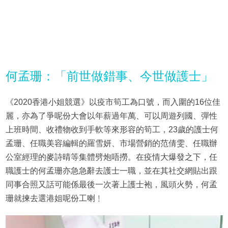
何孟珊：「前世做錯事、今世做護士」
《2020香港小姐競選》以疫市筍工為口號，而入圍的16位佳
麗，亦為了爭呢份大會以年薪過年萬、可以周遊列國、彈性
上班時間、收禮物收到手軟等來形容的筍工，23歲的護士何
孟珊、任職美容編輯的羅雪妍、市場營銷的范倩雯、任職辦
公室經理的麥詩晴等集體劈炮唔撈。在疫情大爆發之下，任
職護士的何孟珊亦急急辭去護士一職，並在其社交網貼出跟
同事合照又話可能係最後一次著上護士袍，風頭火勢，何孟
珊就揀去選港姐呢份工喇﹗