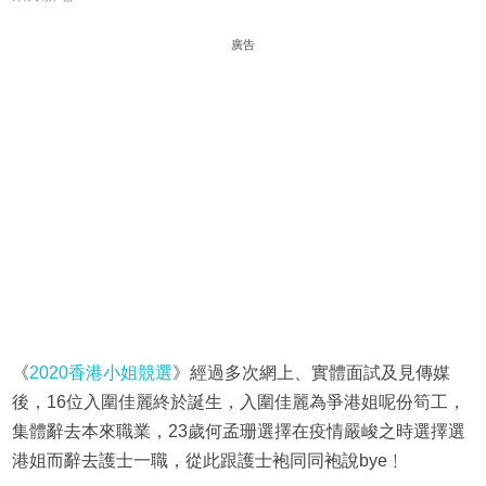
廣告
《
2020香港小姐競選
》經過多次網上、實體面試及見傳媒
後，16位入圍佳麗終於誕生，入圍佳麗為爭港姐呢份筍工，
集體辭去本來職業，23歲何孟珊選擇在疫情嚴峻之時選擇選
港姐而辭去護士一職，從此跟護士袍同同袍說bye﹗