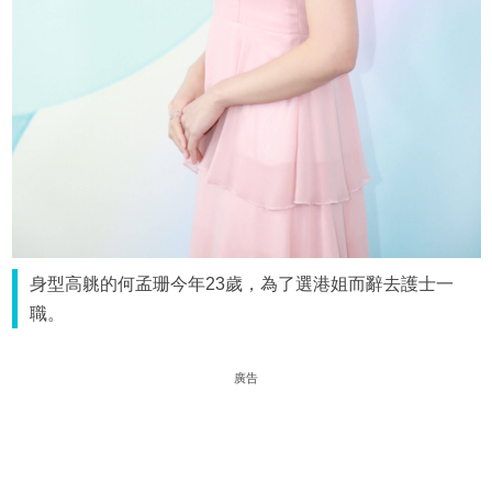
身型高䠷的何孟珊今年23歲，為了選港姐而辭去護士一
職。
廣告