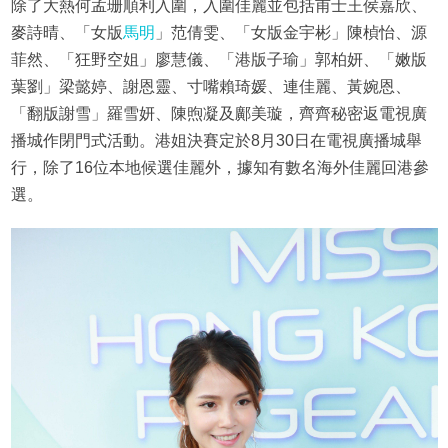
除了大熱何孟珊順利入圍，入圍佳麗並包括甫士王侯嘉欣、
麥詩晴、「女版
馬明
」范倩雯、「女版金宇彬」陳楨怡、源
菲然、「狂野空姐」廖慧儀、「港版子瑜」郭柏妍、「嫩版
葉劉」梁懿婷、謝恩靈、寸嘴賴琦媛、連佳麗、黃婉恩、
「翻版謝雪」羅雪妍、陳煦凝及鄺美璇，齊齊秘密返電視廣
播城作閉門式活動。港姐決賽定於8月30日在電視廣播城舉
行，除了16位本地候選佳麗外，據知有數名海外佳麗回港參
選。