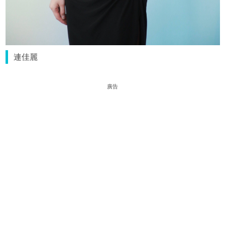
連佳麗
廣告