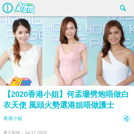
【2020香港小姐】何孟珊劈炮唔做白
衣天使 風頭火勢選港姐唔做護士
香港小姐
東方新地
Jul 17 2020