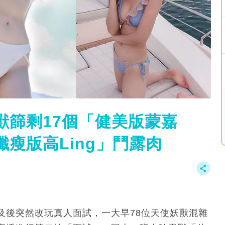
獸篩剩17個「健美版蒙嘉
瘦版高Ling」鬥露肉
及後突然改玩真人面試，一大早78位天使妖獸混雜