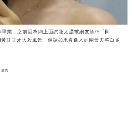
，今年畢業，之前因為網上面試妝太濃被網友笑稱「阿
棚黃甘甘牙大殺風景，佢話如果真係入到圍會去整白啲
廣告