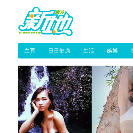
主頁
日日健康
生活
娛樂