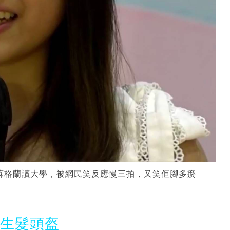
出世，蘇格蘭讀大學，被網民笑反應慢三拍，又笑佢腳多瘀
光生髮頭盔