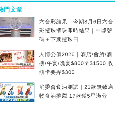
熱門文章
六合彩結果｜今期8月6日六合
彩攪珠攪珠即時結果｜中獎號
碼＋下期攪珠日
人情公價2026｜酒店/會所/酒
樓/午宴/晚宴$800至$1500 收
餅卡要畀$300
消委會食油測試｜21款無致癌
物食油推薦 17款獲5星滿分