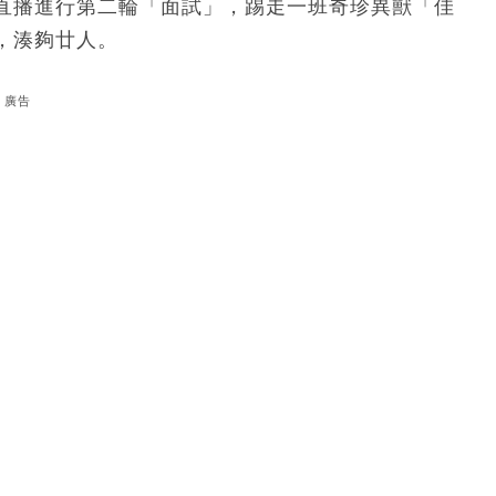
直播進行第二輪「面試」，踢走一班奇珍異獸「佳
，湊夠廿人。
廣告