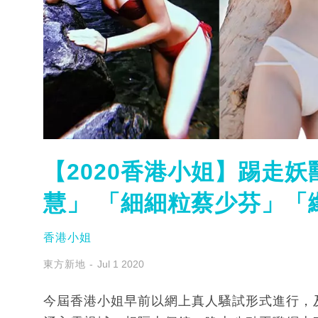
【2020香港小姐】踢走妖
慧」 「細細粒蔡少芬」「纖
香港小姐
東方新地
Jul 1 2020
今屆香港小姐早前以網上真人騷試形式進行，