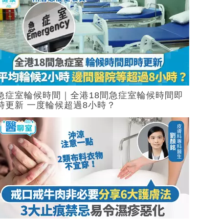
急症室輪候時間｜全港18間急症室輪候時間即
時更新 一度輪候超過8小時？