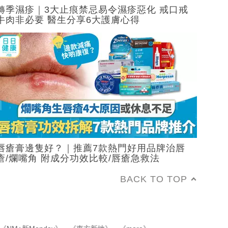
轉季濕疹｜3大止痕禁忌易令濕疹惡化 戒口戒
牛肉非必要 醫生分享6大護膚心得
唇瘡膏邊隻好？｜推薦7款熱門好用品牌治唇
瘡/爛嘴角 附成分功效比較/唇瘡急救法
BACK TO TOP