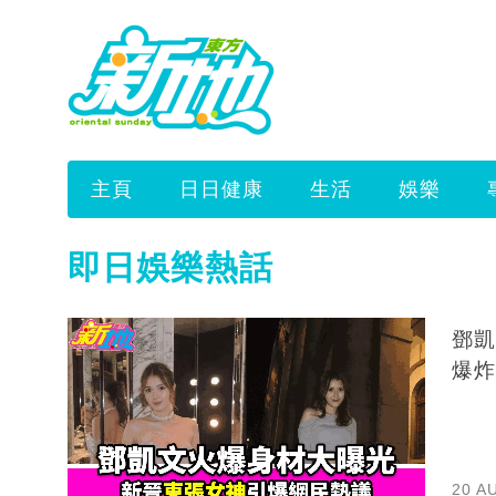
主頁
日日健康
生活
娛樂
即日娛樂熱話
鄧凱
爆炸
20 A