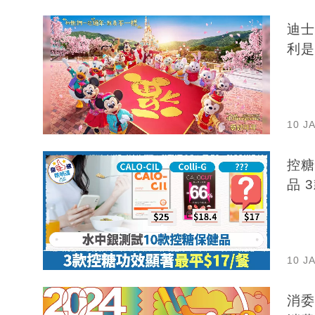
迪士
利是
10 J
控糖
品 
10 J
消委