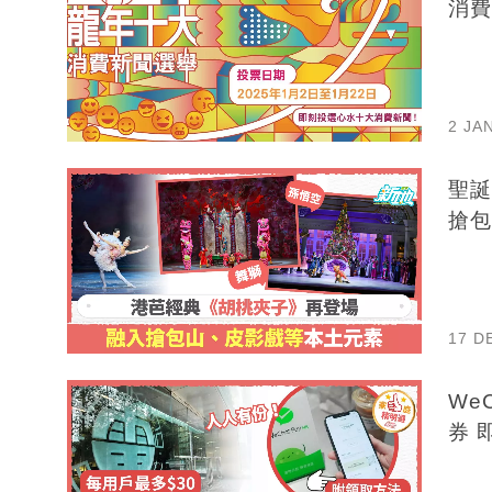
消費
2 JA
聖誕
搶包
17 D
We
券 