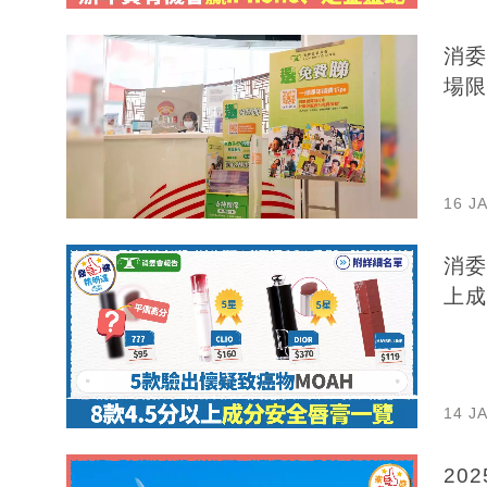
消委
場限
16 J
消委
上成
14 J
20