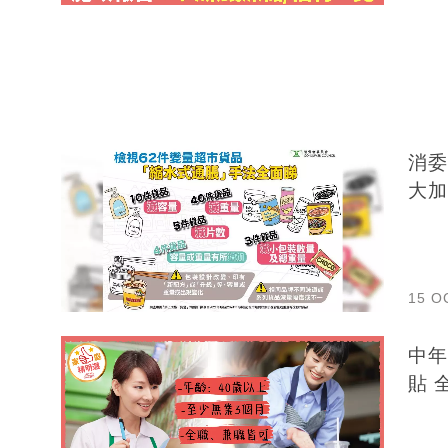
消委
大加
15 O
中年
貼 