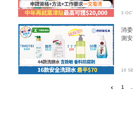
3 OC
消委
測安
10 S
1