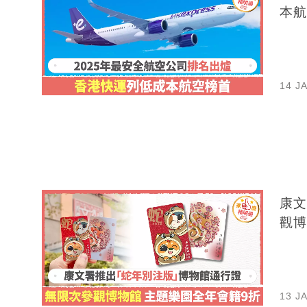
本航
14 J
康文
觀博
13 J