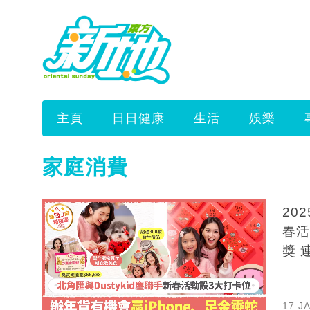
主頁
日日健康
生活
娛樂
家庭消費
20
春活
獎 
17 J