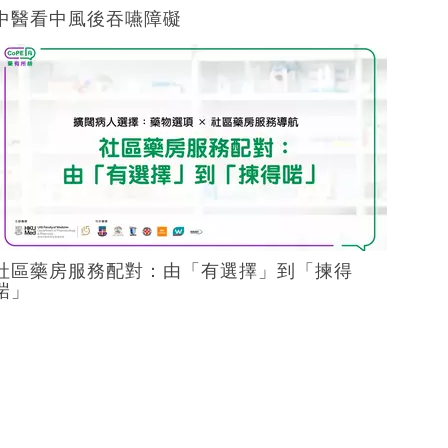
中醫看中風後吞嚥障礙
社區藥房服務配對：由「有選擇」到「揀得
啱」