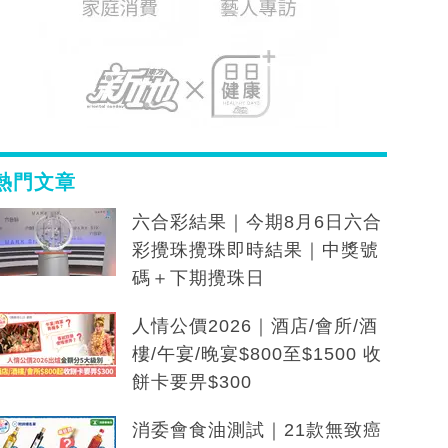
熱門文章
六合彩結果｜今期8月6日六合
彩攪珠攪珠即時結果｜中獎號
碼＋下期攪珠日
人情公價2026｜酒店/會所/酒
樓/午宴/晚宴$800至$1500 收
餅卡要畀$300
消委會食油測試｜21款無致癌