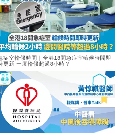
急症室輪候時間｜全港18間急症室輪候時間即
時更新 一度輪候超過8小時？