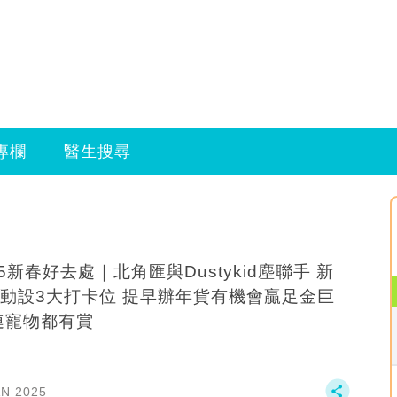
專欄
醫生搜尋
25新春好去處｜北角匯與Dustykid塵聯手 新
動設3大打卡位 提早辦年貨有機會贏足金巨
連寵物都有賞
AN 2025