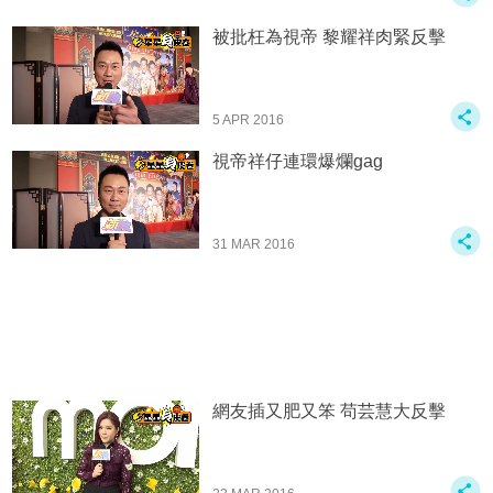
被批枉為視帝 黎耀祥肉緊反擊
5 APR 2016
視帝祥仔連環爆爛gag
31 MAR 2016
網友插又肥又笨 苟芸慧大反擊