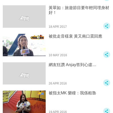
黃翠如：旅遊節目要年輕同埋身材
好！
18 APR 2017
被批走音樣衰 黃又南口震回應
10 MAY 2016
網友狂讚 Anjay答到心虛…
26 APR 2016
被指太MK 樂瞳：我係粗魯
19 APR 2016