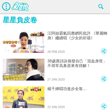
星星負皮卷
汪阿姐霸氣回應網民批評 《華麗轉
身》繼續唱《少女的祈禱》
28 FEB 2020
38歲唐詩詠揭發自己「混血身世」
不尋常高鼻原來有得解！
27 JAN 2020
楊千嬅唱功進步全靠…
22 JAN 2020