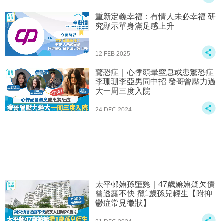
重新定義幸福：有情人未必幸福 研
究顯示單身滿足感上升
12 FEB 2025
驚恐症｜心悸頭暈窒息或患驚恐症
李珊珊李亞男同中招 發哥曾壓力過
大一周三度入院
24 DEC 2024
太平邨嫲孫墮斃｜47歲嫲嫲疑欠債
曾透露不快 攬1歲孫兒輕生【附抑
鬱症常見徵狀】