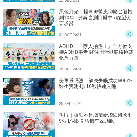
21 DEC 2024
黑色月光｜楊卓娜曾患抑鬱逃避拍
劇10年 1分鐘自測抑鬱中5項症狀
要求醫
31 OCT 2024
ADHD｜「家人拍住上」全方位支
持ADHD患者 關注周活動籲將挑戰
化為力量
28 OCT 2024
美軍睡眠法｜解決失眠成功率96%
醫生實測4步10秒快速入睡
25 SEP 2024
失眠｜睡眠不足增加新增病風險4
5% 1個飲食習慣有效助眠