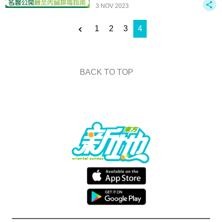
3 NOV 2023
1
2
3
4
BACK TO TOP