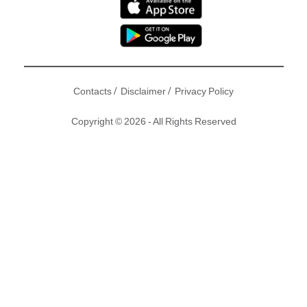
/
/
Contacts
Disclaimer
Privacy Policy
Copyright © 2026 - All Rights Reserved
生暗瘡屬等閒事，但若果生暗瘡後不好好打理，就會留下疤
痕，嚴重的更會形成凹凸洞，成為面上永久烙印。不論男女，
若臉上有這些極不美觀印記，對外觀，甚至是個人自信都有大
大影響。因此，在好好控制暗瘡問題後，下一步就是要清除凹
凸洞，以下幾種方法都能為你重拾光滑臉頰！
撰文：CM Team｜圖片：網上圖片