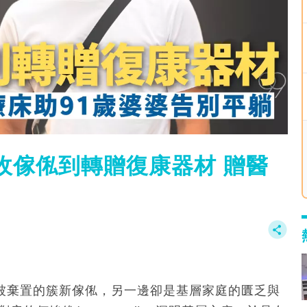
收傢俬到轉贈復康器材 贈醫
一邊是被棄置的簇新傢俬，另一邊卻是基層家庭的匱乏與