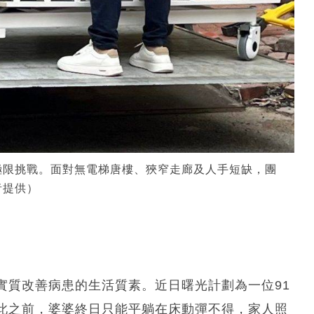
極限挑戰。面對無電梯唐樓、狹窄走廊及人手短缺，團
者提供）
實質改善病患的生活質素。近日曙光計劃為一位91
此之前，婆婆終日只能平躺在床動彈不得，家人照