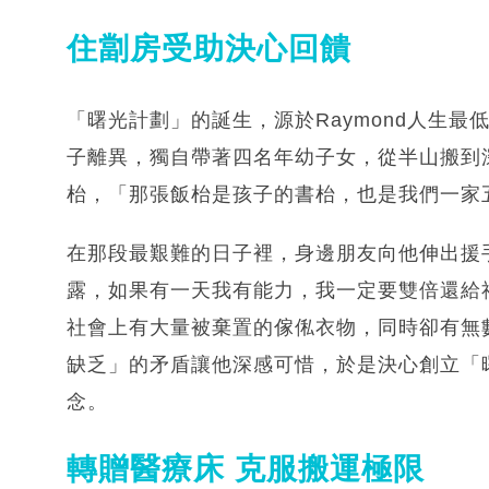
住劏房受助決心回饋
「曙光計劃」的誕生，源於Raymond人生
子離異，獨自帶著四名年幼子女，從半山搬到
枱，「那張飯枱是孩子的書枱，也是我們一家
在那段最艱難的日子裡，身邊朋友向他伸出援手
露，如果有一天我有能力，我⼀定要雙倍還給社
社會上有大量被棄置的傢俬衣物，同時卻有無
缺乏」的矛盾讓他深感可惜，於是決心創立「
念。
轉贈醫療床 克服搬運極限