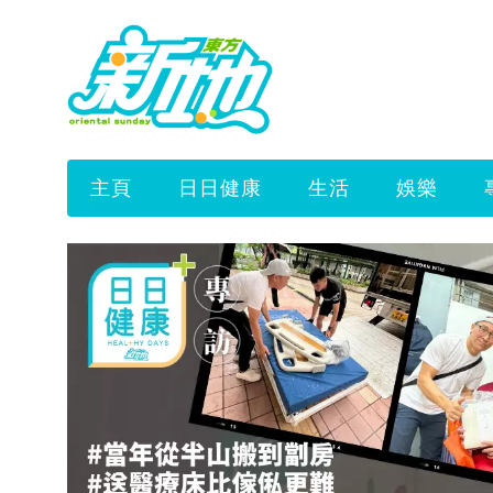
主頁
日日健康
生活
娛樂