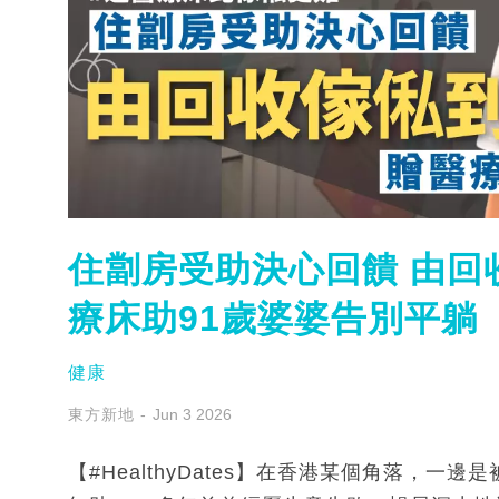
住劏房受助決心回饋 由回
療床助91歲婆婆告別平躺
健康
東方新地
Jun 3 2026
【#HealthyDates】在香港某個角落，