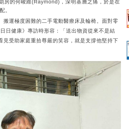
房的何峻維(Raymond)，深明基層之痛，於是在
分配。
、搬運極度困難的二手電動醫療床及輪椅。面對零
受《日日健康》專訪時形容：「送出物資從來不是結
看見受助家庭重拾尊嚴的笑容，就是支撐他堅持下