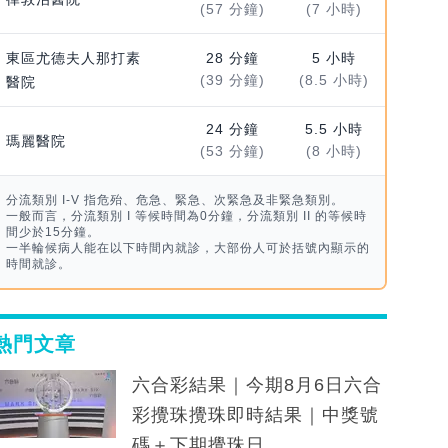
(57 分鐘)
(7 小時)
東區尤德夫人那打素
28 分鐘
5 小時
(39 分鐘)
(8.5 小時)
醫院
24 分鐘
5.5 小時
瑪麗醫院
(53 分鐘)
(8 小時)
分流類別 I-V 指危殆、危急、緊急、次緊急及非緊急類別。
一般而言，分流類別 I 等候時間為0分鐘，分流類別 II 的等候時
間少於15分鐘。
一半輪候病人能在以下時間內就診，大部份人可於括號內顯示的
時間就診。
熱門文章
六合彩結果｜今期8月6日六合
彩攪珠攪珠即時結果｜中獎號
碼＋下期攪珠日