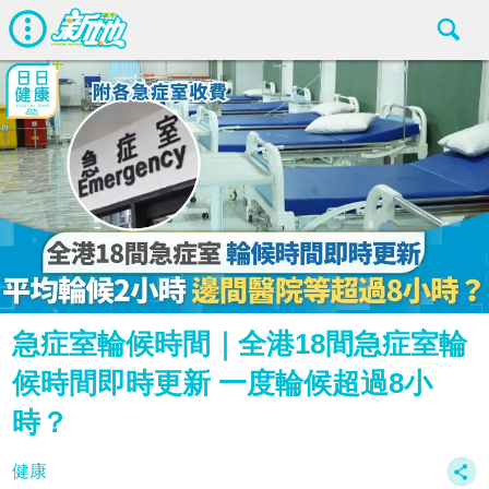
急症室輪候時間｜全港18間急症室輪
候時間即時更新 一度輪候超過8小
時？
健康