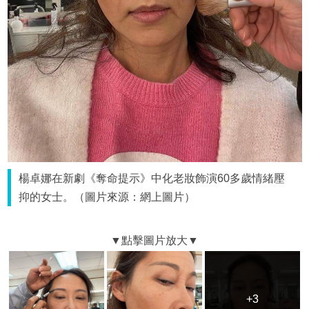
楊卓娜在新劇《奪命提示》中化老妝飾演60多歲情緒壓
抑的女士。（圖片來源：網上圖片）
+3
+3