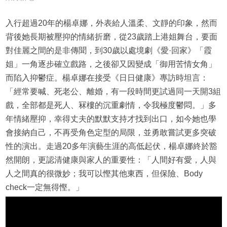
入行超過20年的楊卓娜，外表給人溫柔、文靜的印象，然而
背後她長期被壓抑的情緒折磨，從23歲踏上港姐舞台，要面
對佳麗之間的是非傳聞，到30歲以處境劇《愛·回家》「霞
姐」一角逐步確立戲路，之後卻又因變成「御用苦情女角」
而陷入抑鬱症。楊卓娜在接受《日日健康》專訪時坦言：
「經常要喊、死老公、離婚，有一段時間更試過同一天開3組
戲，全部都是死人、冧樓的沉重劇情，令我極度鬱悶。」多
年情緒壓抑，幸得丈夫的默默支持才找到出口，如今她也學
會接納自己，不再受角色定型的局限，並勇敢嘗試更多突破
性的演出。走過20多年演藝生涯的高低起伏，楊卓娜終於豁
然開朗，更認清健康與家人的重要性：「人間好有愛，人與
人之間真的很微妙；我可以慳其他東西，但保險、Body
check一定無得慳。」