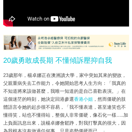
20歲勇敢成長期 不懂傾訴壓抑自我
23歲那年，楊卓娜正在澳洲讀大學，家中突如其來的變故，
父親重病失去工作能力，令她開始思考人生方向：「我真的
不知道將來該做甚麼，我唯一知道的是自己喜歡表演。」在
這個迷茫的時刻，她決定回港參選
香港小姐
，然而僵硬的肢
體語言令她的起步很不容易，「我不懂表達，甚至連笑也不
懂得笑，站也不懂得站，整個人非常僵硬，像石化一樣…..加
上負面訊息出來，說楊卓娜會鬆踭，對我打擊真的很大，因
為我根本沒有做過任何事，只是姿勢僵硬而已。」