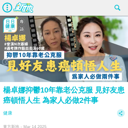
楊卓娜抑鬱10年靠老公克服 見好友患
癌頓悟人生 為家人必做2件事
健康
東方新地
Mar 14 2025