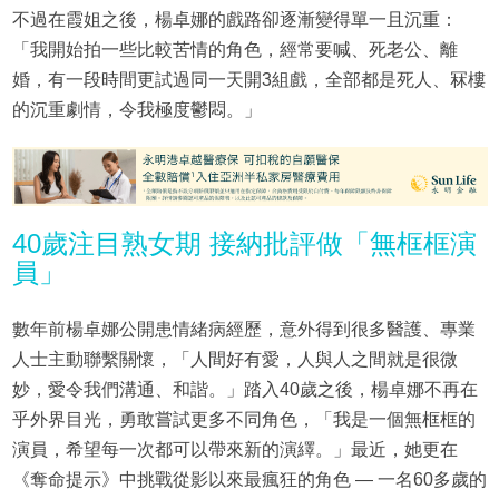
不過在霞姐之後，楊卓娜的戲路卻逐漸變得單一且沉重：
「我開始拍一些比較苦情的角色，經常要喊、死老公、離
婚，有一段時間更試過同一天開3組戲，全部都是死人、冧樓
的沉重劇情，令我極度鬱悶。」
40歲注目熟女期 接納批評做「無框框演
員」
數年前楊卓娜公開患情緒病經歷，意外得到很多醫護、專業
人士主動聯繫關懷，「人間好有愛，人與人之間就是很微
妙，愛令我們溝通、和諧。」踏入40歲之後，楊卓娜不再在
乎外界目光，勇敢嘗試更多不同角色，「我是一個無框框的
演員，希望每一次都可以帶來新的演繹。」最近，她更在
《奪命提示》中挑戰從影以來最瘋狂的角色 — 一名60多歲的