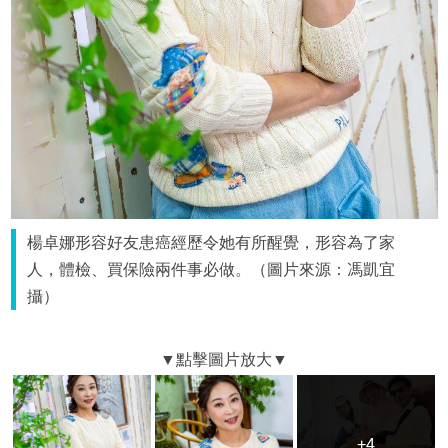
楊卓娜形容好友患癌經歷令她有所醒覺，形容為了家
人，體檢、買保險兩件事必做。（圖片來源：馮凱宜
攝）
+4
+4