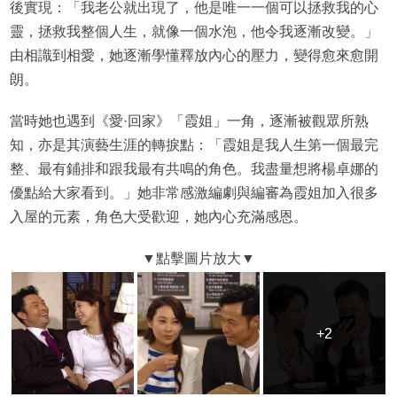
後實現：「我老公就出現了，他是唯一一個可以拯救我的心
靈，拯救我整個人生，就像一個水泡，他令我逐漸改變。」
由相識到相愛，她逐漸學懂釋放內心的壓力，變得愈來愈開
朗。
當時她也遇到《愛·回家》「霞姐」一角，逐漸被觀眾所熟
知，亦是其演藝生涯的轉捩點：「霞姐是我人生第一個最完
整、最有鋪排和跟我最有共鳴的角色。我盡量想將楊卓娜的
優點給大家看到。」她非常感激編劇與編審為霞姐加入很多
入屋的元素，角色大受歡迎，她內心充滿感恩。
+2
+2