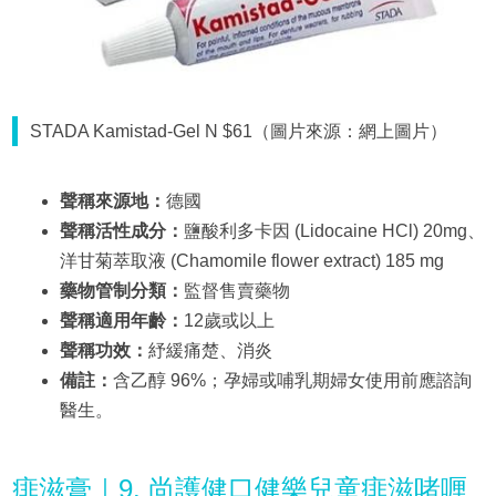
STADA Kamistad-Gel N $61（圖片來源：網上圖片）
聲稱來源地：
德國
聲稱活性成分：
鹽酸利多卡因 (Lidocaine HCl) 20mg、
洋甘菊萃取液 (Chamomile flower extract) 185 mg
藥物管制分類：
監督售賣藥物
聲稱適用年齡：
12歲或以上
聲稱功效：
紓緩痛楚、消炎
備註：
含乙醇 96%；孕婦或哺乳期婦女使用前應諮詢
醫生。
痱滋膏｜9. 尚護健口健樂兒童痱滋啫喱