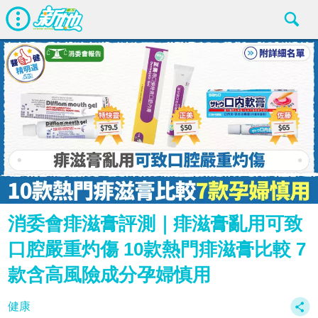
消委會痱滋膏評測｜痱滋膏亂用可致
口腔嚴重灼傷 10款熱門痱滋膏比較 7
款含高風險成分孕婦慎用
健康