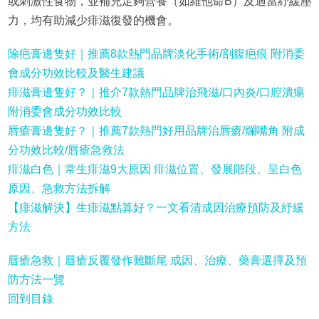
或刺激性食物，並補充足夠營養（如維他命B）及適當紓緩壓
力，均有助減少痱滋復發的機會。
除疤膏邊隻好｜推薦8款熱門品牌淡化手術/剖腹疤痕 附消委
會成分功效比較及醫生建議
痱滋膏邊隻好？｜推介7款熱門品牌治飛滋/口內炎/口腔潰瘍
附消委會成分功效比較
唇瘡膏邊隻好？｜推薦7款熱門好用品牌治唇瘡/爛嘴角 附成
分功效比較/唇瘡急救法
痱滋白色｜常生痱滋9大原因 痱滋位置、發展階段、呈白色
原因、急救方法拆解
【痱滋解決】生痱滋點算好？一文看清成因治療預防及紓緩
方法
唇瘡急救｜唇瘡反覆發作難斷尾 成因、治療、藥膏選擇及預
防方法一覽
回到目錄