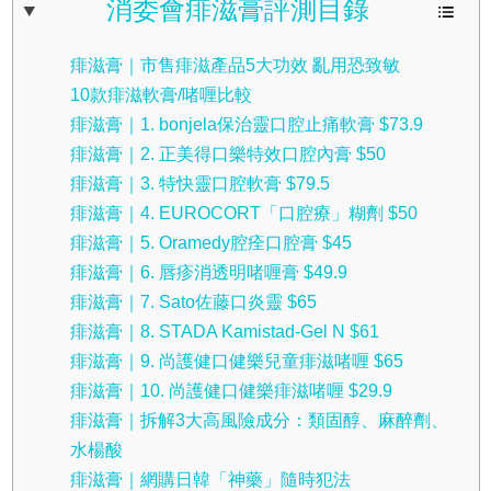
消委會痱滋膏評測目錄
痱滋膏｜市售痱滋產品5大功效 亂用恐致敏
10款痱滋軟膏/啫喱比較
痱滋膏｜1. bonjela保治靈口腔止痛軟膏 $73.9
痱滋膏｜2. 正美得口樂特效口腔內膏 $50
痱滋膏｜3. 特快靈口腔軟膏 $79.5
痱滋膏｜4. EUROCORT「口腔療」糊劑 $50
痱滋膏｜5. Oramedy腔痊口腔膏 $45
痱滋膏｜6. 唇疹消透明啫喱膏 $49.9
痱滋膏｜7. Sato佐藤口炎靈 $65
痱滋膏｜8. STADA Kamistad-Gel N $61
痱滋膏｜9. 尚護健口健樂兒童痱滋啫喱 $65
痱滋膏｜10. 尚護健口健樂痱滋啫喱 $29.9
痱滋膏｜拆解3大高風險成分：類固醇、麻醉劑、
水楊酸
痱滋膏｜網購日韓「神藥」隨時犯法