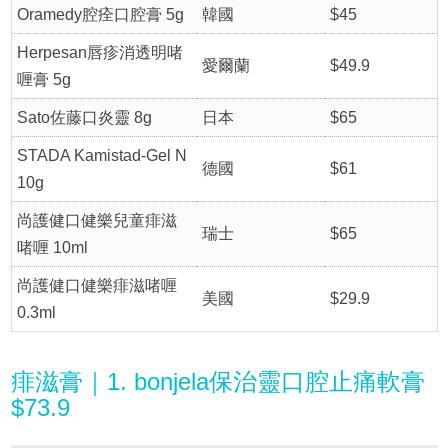
Oramedy腔痊口腔膏 5g
韓國
$45
Herpesan唇疹消透明啫
愛爾蘭
$49.9
喱膏 5g
Sato佐藤口炎靈 8g
日本
$65
STADA Kamistad-Gel N
德國
$61
10g
尚護健口健樂兒童痱滋
瑞士
$65
啫喱 10ml
尚護健口健樂痱滋啫喱
美國
$29.9
0.3ml
痱滋膏｜1. bonjela保治靈口腔止痛軟膏
$73.9