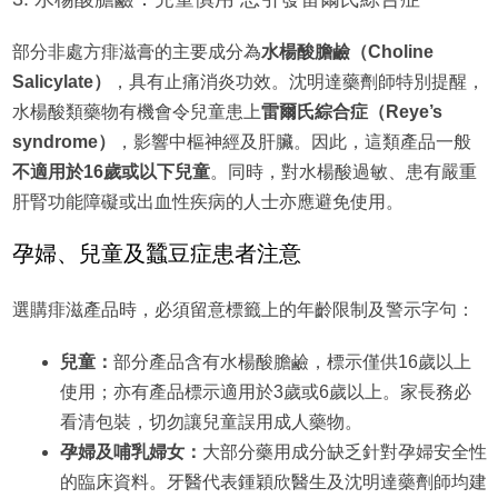
部分非處方痱滋膏的主要成分為
水楊酸膽鹼（Choline
Salicylate）
，具有止痛消炎功效。沈明達藥劑師特別提醒，
水楊酸類藥物有機會令兒童患上
雷爾氏綜合症（Reye’s
syndrome）
，影響中樞神經及肝臟。因此，這類產品一般
不適用於16歲或以下兒童
。同時，對水楊酸過敏、患有嚴重
肝腎功能障礙或出血性疾病的人士亦應避免使用。
孕婦、兒童及蠶豆症患者注意
選購痱滋產品時，必須留意標籤上的年齡限制及警示字句：
兒童：
部分產品含有水楊酸膽鹼，標示僅供16歲以上
使用；亦有產品標示適用於3歲或6歲以上。家長務必
看清包裝，切勿讓兒童誤用成人藥物。
孕婦及哺乳婦女：
大部分藥用成分缺乏針對孕婦安全性
的臨床資料。牙醫代表鍾穎欣醫生及沈明達藥劑師均建