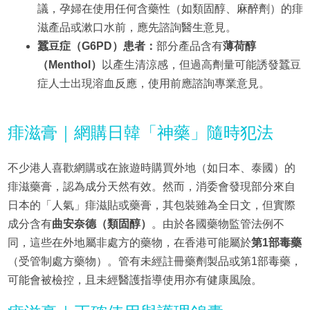
議，孕婦在使用任何含藥性（如類固醇、麻醉劑）的痱
滋產品或漱口水前，應先諮詢醫生意見。
蠶豆症（G6PD）患者：
部分產品含有
薄荷醇
（Menthol）
以產生清涼感，但過高劑量可能誘發蠶豆
症人士出現溶血反應，使用前應諮詢專業意見。
痱滋膏｜網購日韓「神藥」隨時犯法
不少港人喜歡網購或在旅遊時購買外地（如日本、泰國）的
痱滋藥膏，認為成分天然有效。然而，消委會發現部分來自
日本的「人氣」痱滋貼或藥膏，其包裝雖為全日文，但實際
成分含有
曲安奈德（類固醇）
。由於各國藥物監管法例不
同，這些在外地屬非處方的藥物，在香港可能屬於
第1部毒藥
（受管制處方藥物）。管有未經註冊藥劑製品或第1部毒藥，
可能會被檢控，且未經醫護指導使用亦有健康風險。