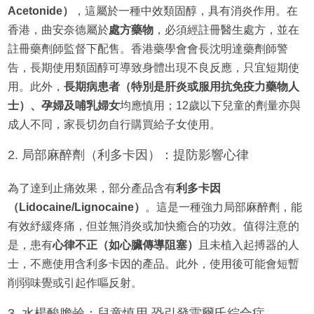
Acetonide）
，這屬於一種中效類固醇，具有消炎作用。在
香港，曲安奈德屬於
處方藥物
，必須經註冊醫生處方，並在
註冊藥劑師監督下配售。香港藥學會會長沈明達藥劑師警
告，長期使用類固醇可導致身體出現不良反應，只宜短期使
用。此外，
長期病患者（特別是肝炎或服用抗免疫力藥物人
士）、孕婦及哺乳婦女
均應慎用；12歲以下兒童的劑量亦與
成人不同，家長切勿自行購買給子女使用。
2. 局部麻醉劑（利多卡因）：提防影響心律
為了達到止痛效果，部分產品含有
利多卡因
（Lidocaine/Lignocaine）
。這是一種強力局部麻醉劑，能
有效紓緩疼痛，但並無消炎或加快癒合的功效。值得注意的
是，患有
心律不正（如心臟傳導阻塞）
且未植入起搏器的人
士，不應使用含利多卡因的產品。此外，使用後可能會短暫
削弱味覺或引起作嘔反射。
3. 水楊酸膽鹼：兒童慎用 恐引發雷爾氏綜合症