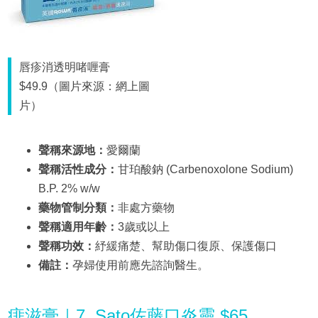
唇疹消透明啫喱膏
$49.9（圖片來源：網上圖
片）
聲稱來源地：
愛爾蘭
聲稱活性成分：
甘珀酸鈉 (Carbenoxolone Sodium)
B.P. 2% w/w
藥物管制分類：
非處方藥物
聲稱適用年齡：
3歲或以上
聲稱功效：
紓緩痛楚、幫助傷口復原、保護傷口
備註：
孕婦使用前應先諮詢醫生。
痱滋膏｜7. Sato佐藤口炎靈 $65