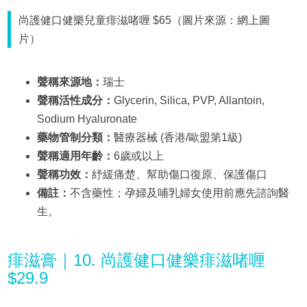
尚護健口健樂兒童痱滋啫喱 $65（圖片來源：網上圖
片）
聲稱來源地：
瑞士
聲稱活性成分：
Glycerin, Silica, PVP, Allantoin,
Sodium Hyaluronate
藥物管制分類：
醫療器械 (香港/歐盟第1級)
聲稱適用年齡：
6歲或以上
聲稱功效：
紓緩痛楚、幫助傷口復原、保護傷口
備註：
不含藥性；孕婦及哺乳婦女使用前應先諮詢醫
生。
痱滋膏｜10. 尚護健口健樂痱滋啫喱
$29.9