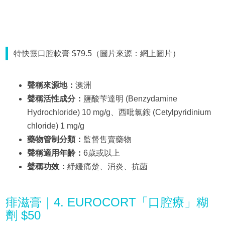
特快靈口腔軟膏 $79.5（圖片來源：網上圖片）
聲稱來源地：
澳洲
聲稱活性成分：
鹽酸苄達明 (Benzydamine
Hydrochloride) 10 mg/g、西吡氯銨 (Cetylpyridinium
chloride) 1 mg/g
藥物管制分類：
監督售賣藥物
聲稱適用年齡：
6歲或以上
聲稱功效：
紓緩痛楚、消炎、抗菌
痱滋膏｜4. EUROCORT「口腔療」糊
劑 $50