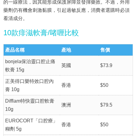
的一線療法，因其能形成保護屏障並發揮藥效。不過，外用
藥劑仍有機會刺激黏膜，引起過敏反應，消費者選購時必須
看清成分。
10款痱滋軟膏/啫喱比較
產品名稱
產地
售價
bonjela保治靈口腔止痛
英國
$73.9
軟膏 15g
正美得口樂特效口腔內
香港
$50
膏 10g
Difflam特快靈口腔軟膏
澳洲
$79.5
10g
EUROCORT「口腔療」
香港
$50
糊劑 5g