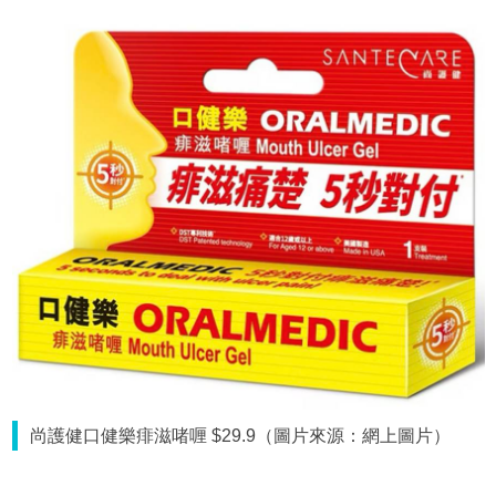
尚護健口健樂痱滋啫喱 $29.9（圖片來源：網上圖片）