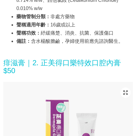
8.714% w/w、西他氯銨 (Cetalkonium Chloride)
0.010% w/w
藥物管制分類：
非處方藥物
聲稱適用年齡：
16歲或以上
聲稱功效：
紓緩痛楚、消炎、抗菌、保護傷口
備註：
含水楊酸膽鹼，孕婦使用前應先諮詢醫生。
痱滋膏｜2. 正美得口樂特效口腔內膏
$50