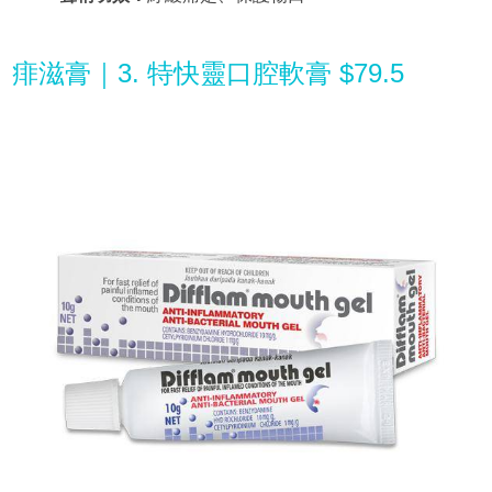
痱滋膏｜3. 特快靈口腔軟膏 $79.5