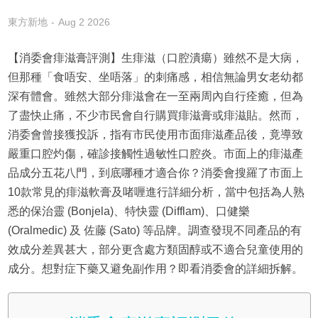
東方新地
Aug 2 2026
【消委會痱滋膏評測】生痱滋（口腔潰瘍）雖然不是大病，
但那種「食唔安、坐唔落」的刺痛感，相信無論男女老幼都
深有體會。雖然大部分痱滋會在一至兩周內自行痊癒，但為
了盡快止痛，不少市民會自行購買痱滋膏或痱滋貼。然而，
消委會曾接獲投訴，指有市民使用市面痱滋產品後，竟導致
嚴重口腔灼傷，確診接觸性過敏性口腔炎。市面上的痱滋產
品成分五花八門，到底哪種才適合你？消委會搜羅了市面上
10款常見的痱滋軟膏及啫喱進行詳細分析，當中包括為人熟
悉的保治靈 (Bonjela)、特快靈 (Difflam)、口健樂
(Oralmedic) 及 佐藤 (Sato) 等品牌。調查發現不同產品的有
效成分差異甚大，部分更含處方類固醇或不適合兒童使用的
成分。想對症下藥又避免副作用？即看消委會的詳細拆解。