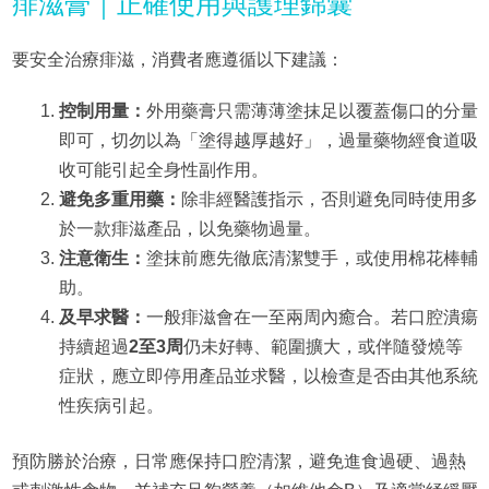
痱滋膏｜正確使用與護理錦囊
要安全治療痱滋，消費者應遵循以下建議：
控制用量：
外用藥膏只需薄薄塗抹足以覆蓋傷口的分量
即可，切勿以為「塗得越厚越好」，過量藥物經食道吸
收可能引起全身性副作用。
避免多重用藥：
除非經醫護指示，否則避免同時使用多
於一款痱滋產品，以免藥物過量。
注意衛生：
塗抹前應先徹底清潔雙手，或使用棉花棒輔
助。
及早求醫：
一般痱滋會在一至兩周內癒合。若口腔潰瘍
持續超過
2至3周
仍未好轉、範圍擴大，或伴隨發燒等
症狀，應立即停用產品並求醫，以檢查是否由其他系統
性疾病引起。
預防勝於治療，日常應保持口腔清潔，避免進食過硬、過熱