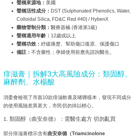
聲稱來源地：
美國
聲稱活性成分：
DST (Sulphonated Phenolics, Water,
Colloidal Silica, FD&C Red #40) / HybenX
藥物管制分類：
醫療器械 (香港第1級)
聲稱適用年齡：
12歲或以上
聲稱功效：
紓緩痛楚、幫助傷口復原、保護傷口
備註：
不含藥性；孕婦使用前應先諮詢醫生。
痱滋膏｜拆解3大高風險成分：類固醇、
麻醉劑、水楊酸
消委會檢視了市面10款痱滋軟膏及啫喱樣本，發現不同成分
的使用風險差異甚大，市民切勿掉以輕心。
1. 類固醇（曲安奈德）：需醫生處方 切勿亂買
部分痱滋膏標示含有
曲安奈德（Triamcinolone