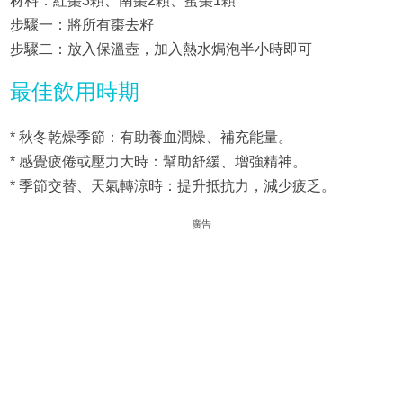
材料：紅棗3顆、南棗2顆、蜜棗1顆
步驟一：將所有棗去籽
步驟二：放入保溫壺，加入熱水焗泡半小時即可
最佳飲用時期
* 秋冬乾燥季節：有助養血潤燥、補充能量。
* 感覺疲倦或壓力大時：幫助舒緩、增強精神。
* 季節交替、天氣轉涼時：提升抵抗力，減少疲乏。
廣告