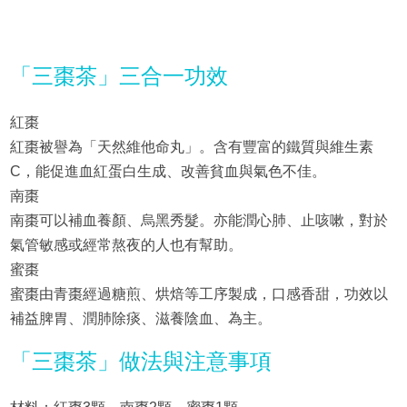
「三棗茶」三合一功效
紅棗
紅棗被譽為「天然維他命丸」。含有豐富的鐵質與維生素
C，能促進血紅蛋白生成、改善貧血與氣色不佳。
南棗
南棗可以補血養顏、烏黑秀髮。亦能潤心肺、止咳嗽，對於
氣管敏感或經常熬夜的人也有幫助。
蜜棗
蜜棗由青棗經過糖煎、烘焙等工序製成，口感香甜，功效以
補益脾胃、潤肺除痰、滋養陰血、為主。
「三棗茶」做法與注意事項