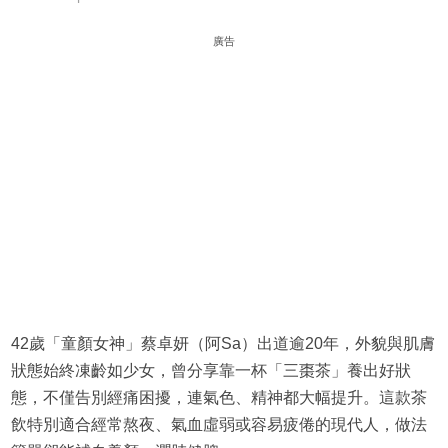
廣告
42歲「童顏女神」蔡卓妍（阿Sa）出道逾20年，外貌與肌膚
狀態始終凍齡如少女，曾分享靠一杯「三棗茶」養出好狀
態，不僅告別經痛困擾，連氣色、精神都大幅提升。這款茶
飲特別適合經常熬夜、氣血虛弱或容易疲倦的現代人，做法