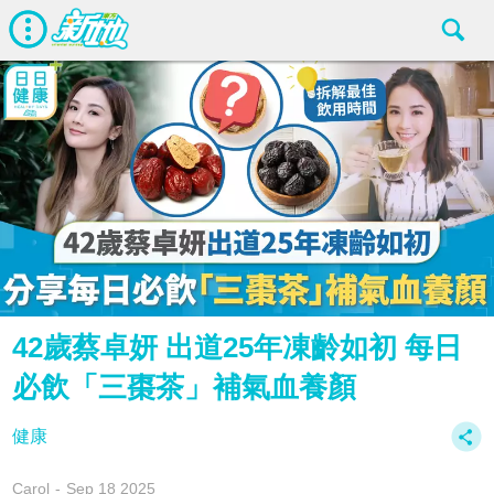
42歲蔡卓妍 出道25年凍齡如初 每日
必飲「三棗茶」補氣血養顏
健康
Carol
Sep 18 2025