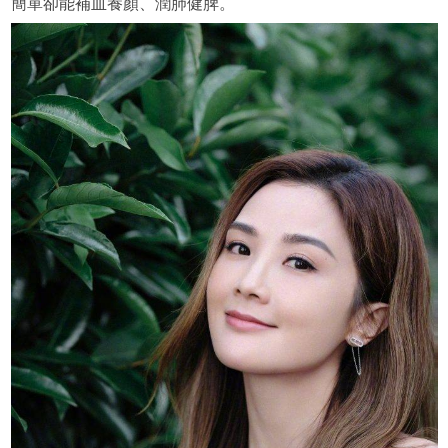
簡單卻能補血養顏、潤肺健脾。