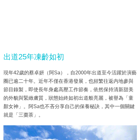
出道25年凍齡如初
現年42歲的蔡卓妍（阿Sa），自2000年出道至今活躍於演藝
圈已逾二十年。近年不僅在香港發展，也頻繁往返内地參與
節目錄製，即使長年身處高壓工作節奏，依然保持清新甜美
的外貌與緊緻膚質，狀態始終如初出道般亮麗，被譽為「童
顏女神」。阿Sa也不吝分享自己的保養秘訣，其中一個關鍵
就是「三棗茶」。