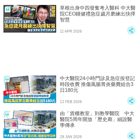
草根出身中四發奮考入醫科 中大醫
院CEO鍾健禮急症歲月磨練出抉擇
智慧
11 APR 2026
中大醫院24小時門診及急症按登記
時段收費 推傷風腸胃炎藥費組合3
日180元
12 FEB 2026
由「貨櫃教室」到教學醫院 中大
醫院5周年開放「歷史廊」細說醫
學傳承
29 JAN 2026