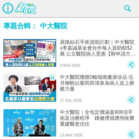
專題合輯：
中大醫院
尿路結石手術資助計劃｜中大醫院
x李嘉誠基金會合作每人資助額$2
萬 公立醫院病人受惠【附申請方
法】
3 AUG 2026
中大醫院獲贈2幅嶺南畫派珍品 伍
月柳盼以紫荊與清泉為病人送上療
癒力量
17 JUL 2026
中大醫院｜全包定價涵蓋908項手
術及治療程序 鍾健禮倡透明收費
重建醫患信任
13 MAY 2026