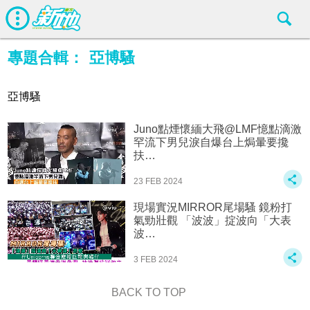
專題合輯：
亞博騷
亞博騷
Juno點煙懷緬大飛@LMF憶點滴激
罕流下男兒淚自爆台上焗暈要攙
扶‍…
23 FEB 2024
現場實況MIRROR尾場騷 鏡粉打
氣勁壯觀 「波波」掟波向「大表
波…
3 FEB 2024
BACK TO TOP