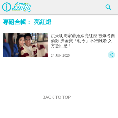
專題合輯：
亮紅燈
洪天明周家蔚婚姻亮紅燈 被爆各自
偷歡 洪金寶「勒令」不准離婚 女
方急回應！
24 JUN 2025
BACK TO TOP