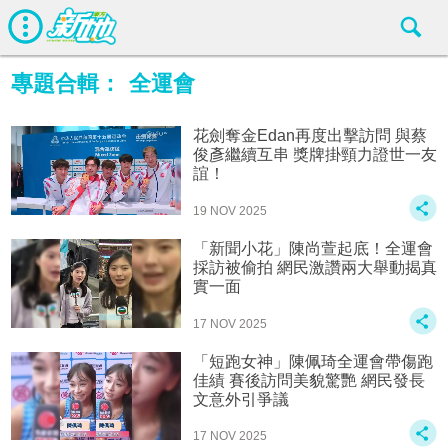
專題合輯：
全運會
花劍奪金Edan再度出擊訪問 與蔡
俊彥繼續互串 獎牌掛頸力證世一友
誼！
19 NOV 2025
「新聞小花」陳尚萱起底！全運會
採訪被偷拍 網民激讚兩大舉動揭真
實一面
17 NOV 2025
「短跑女神」陳佩琦全運會帶傷跑
佳績 賽後訪問美貌驚艷 網民發長
文意外引爭議
17 NOV 2025