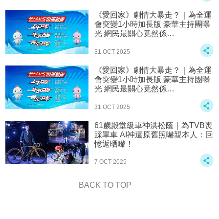
《愛回家》劇情大暴走？｜為全運
會突變1小時加長版 豪華主持團曝
光 網民最關心竟然係…
31 OCT 2025
《愛回家》劇情大暴走？｜為全運
會突變1小時加長版 豪華主持團曝
光 網民最關心竟然係…
31 OCT 2025
61歲殿堂級車神洪松蔭｜為TVB喪
踩單車 AI神還原舊照嚇親本人：回
憶返晒嚟！
7 OCT 2025
BACK TO TOP