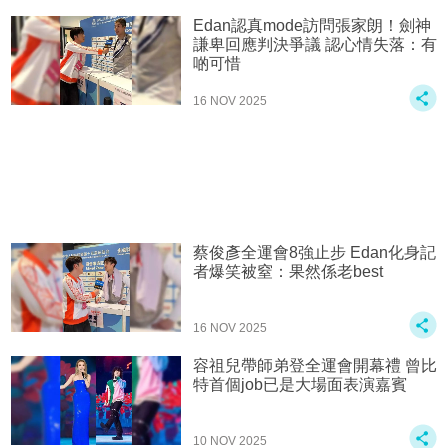
Edan認真mode訪問張家朗！劍神
謙卑回應判決爭議 認心情失落：有
啲可惜
16 NOV 2025
蔡俊彥全運會8強止步 Edan化身記
者爆笑被窒：果然係老best
16 NOV 2025
容祖兒帶師弟登全運會開幕禮 曾比
特首個job已是大場面表演嘉賓
10 NOV 2025