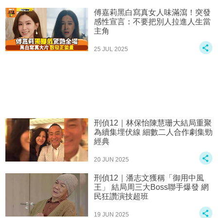
傅嘉莉黑白寫真女人味滿瀉！突發
感性宣言：不要把別人拉進人生當
主角
25 JUL 2025
刑偵12｜林保怡陳慧珊大結局重聚
為續集埋伏線 細數二人合作劇集勁
經典
20 JUN 2025
刑偵12｜潘志文獲稱「御用中風
王」 結局周三大Boss聯手爆發 網
民狂讚演技超班
19 JUN 2025