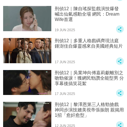
刑偵12｜陳自瑤探監戲演技爆發
喊出仙氣感動全場 網民：Dream
Wife首選
19 JUN 2025
刑偵12｜多重人格戲碼齊現法庭
鍾澍佳自爆靈感來自美國經典短片
17 JUN 2025
刑偵12｜吳業坤向傅嘉莉獻離別之
吻勁催淚！獲網民勁讚全能型男 分
享幕後搞笑花絮
17 JUN 2025
刑偵12｜黎澤恩第三人格勁搶戲
神同步演技媲美視帝張振朗 親揭用
1招「愈奸愈型」
12 JUN 2025