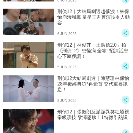
6 JUN 2025
刑偵12｜大結局劇透超催淚！林保
怡崩潰喊戲 童星王尹菁演技令人動
容
6 JUN 2025
刑偵12｜林俊其「王浩信2.0」拍
《刑偵12》患怪病 全靠1招演活忠
心下屬獲讚！
5 JUN 2025
刑偵12大結局劇透｜陳慧珊林保怡
28年後經典CP再聚首 交代重要訊
息！
2 JUN 2025
刑偵12｜張振朗反派詭異笑狂騷視
帝級演技 黎澤恩臉上1特徵引熱議