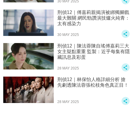
30 MAY 2025
刑偵12｜傅嘉莉親揭演被綁獨腳戲
最大難關 網民勁讚演技爐火純青：
太有感染力
30 MAY 2025
刑偵12｜陳法蓉陳自瑤傅嘉莉三大
女主疑點重重 監製：近乎每集有隱
藏訊息及彩蛋
28 MAY 2025
刑偵12｜林保怡人格詳細分析 搶
先劇透陳法蓉張松枝角色真正目！
28 MAY 2025