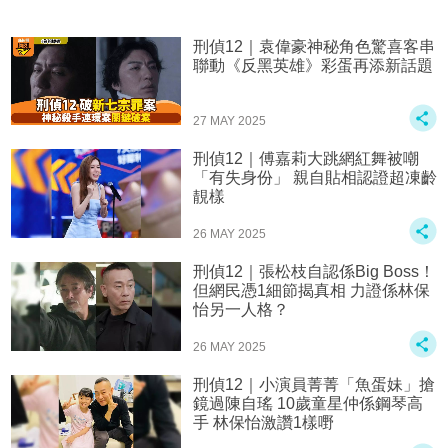
刑偵12｜袁偉豪神秘角色驚喜客串
聯動《反黑英雄》彩蛋再添新話題
27 MAY 2025
刑偵12｜傅嘉莉大跳網紅舞被嘲
「有失身份」 親自貼相認證超凍齡
靚樣
26 MAY 2025
刑偵12｜張松枝自認係Big Boss！
但網民憑1細節揭真相 力證係林保
怡另一人格？
26 MAY 2025
刑偵12｜小演員菁菁「魚蛋妹」搶
鏡過陳自瑤 10歲童星仲係鋼琴高
手 林保怡激讚1樣嘢