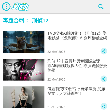
專題合輯：
刑偵12
TVB揭秘AI拍片術！《刑偵12》變
電影感 《父親節》AI劉丹整喊全網
22 MAY 2026
刑偵 12｜宣傳片勇奪國際金獎！
靠AI碎畫破鏡揭人性 導演親解懸疑
美學
22 MAY 2026
傅嘉莉突PO醫院照自爆暴瘦 沉痛
發文：人大該面對！
21 AUG 2025