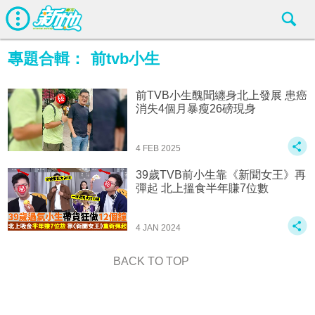
專題合輯：
前tvb小生
前TVB小生醜聞纏身北上發展 患癌
消失4個月暴瘦26磅現身
4 FEB 2025
39歲TVB前小生靠《新聞女王》再
彈起 北上搵食半年賺7位數
4 JAN 2024
BACK TO TOP