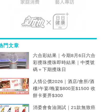
熱門文章
六合彩結果｜今期8月6日六合
彩攪珠攪珠即時結果｜中獎號
碼＋下期攪珠日
人情公價2026｜酒店/會所/酒
樓/午宴/晚宴$800至$1500 收
餅卡要畀$300
消委會食油測試｜21款無致癌