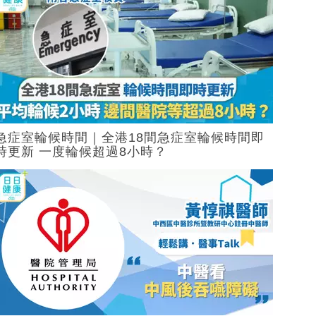
急症室輪候時間｜全港18間急症室輪候時間即
時更新 一度輪候超過8小時？