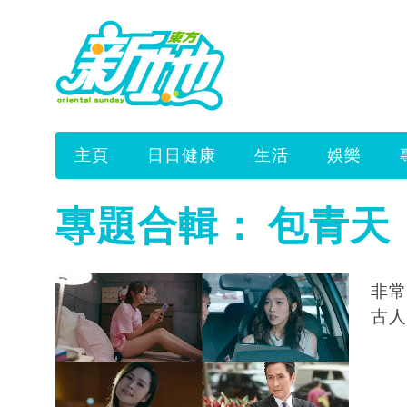
主頁
日日健康
生活
娛樂
專題合輯：
包青天
非常
古人