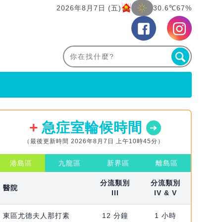
2026年8月7日 (五)
30.6℃
67%
急症室輪候時間
（最後更新時間 2026年8月7日 上午10時45分）
港島區
九龍區
新界區
離島區
分流類別
分流類別
醫院
III
IV & V
東區尤德夫人那打素
12 分鐘
1 小時