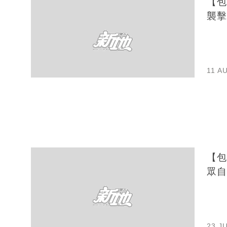
【包
襲擊
11 A
【包
眾自
23 J