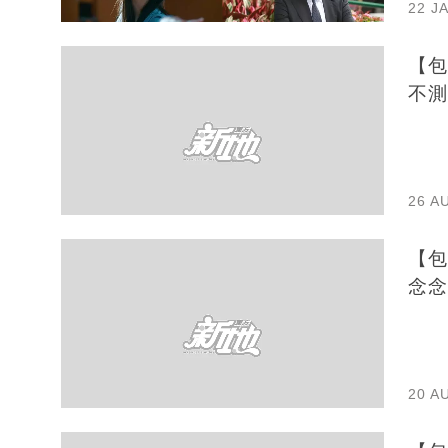
22 J
【包
不測
26 A
【包
念念
20 A