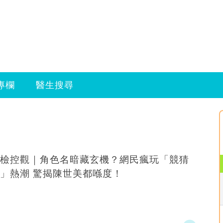
專欄
醫生搜尋
檢控觀｜角色名暗藏玄機？網民瘋玩「競猜
」熱潮 驚揭陳世美都喺度！