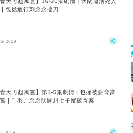
青天再起風雲】16-20集劇情 | 伏蘭遭活死人
 | 包拯遭行刺念念擋刀
UG 2019
青天再起風雲】第1-5集劇情 | 包拯被要脅當
宮 | 千羽、念念助開封七子屢破奇案
UL 2019