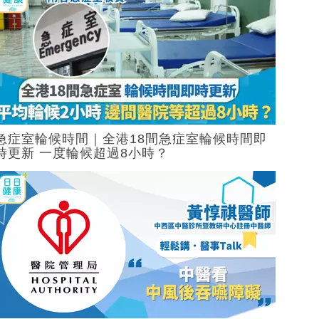
急症室輪候時間｜全港18間急症室輪候時間即
時更新 一度輪候超過8小時？