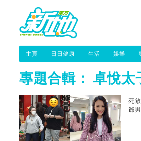
主頁
日日健康
生活
娛樂
專題合輯：
卓悅太
死敵
爺男