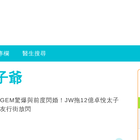
專欄
醫生搜尋
子爺
GEM驚爆與前度閃婚！JW拖12億卓悅太子
友行街放閃