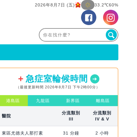
2026年8月7日 (五)
33.2℃
60%
急症室輪候時間
（最後更新時間 2026年8月7日 下午2時00分）
港島區
九龍區
新界區
離島區
分流類別
分流類別
醫院
III
IV & V
東區尤德夫人那打素
31 分鐘
2 小時