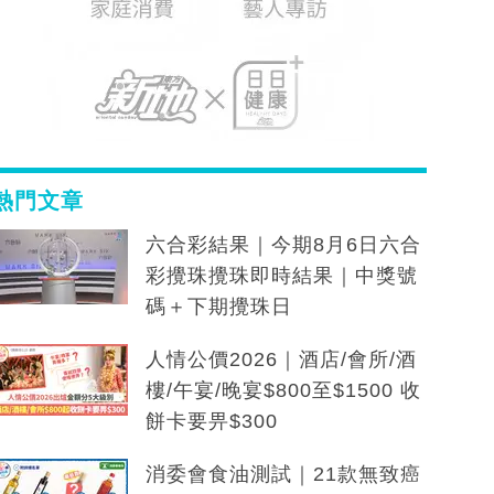
熱門文章
六合彩結果｜今期8月6日六合
彩攪珠攪珠即時結果｜中獎號
碼＋下期攪珠日
人情公價2026｜酒店/會所/酒
樓/午宴/晚宴$800至$1500 收
餅卡要畀$300
消委會食油測試｜21款無致癌