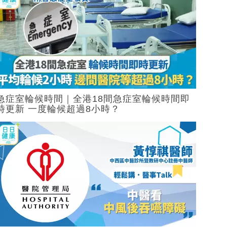
急症室輪候時間｜全港18間急症室輪候時間即
時更新 一度輪候超過8小時？