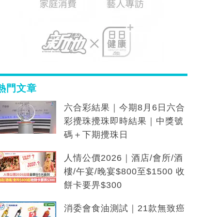
熱門文章
六合彩結果｜今期8月6日六合
彩攪珠攪珠即時結果｜中獎號
碼＋下期攪珠日
人情公價2026｜酒店/會所/酒
樓/午宴/晚宴$800至$1500 收
餅卡要畀$300
消委會食油測試｜21款無致癌