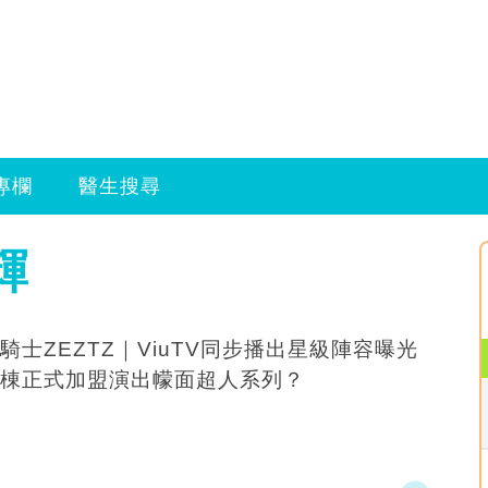
專欄
醫生搜尋
輝
騎士ZEZTZ｜ViuTV同步播出星級陣容曝光
棟正式加盟演出幪面超人系列？