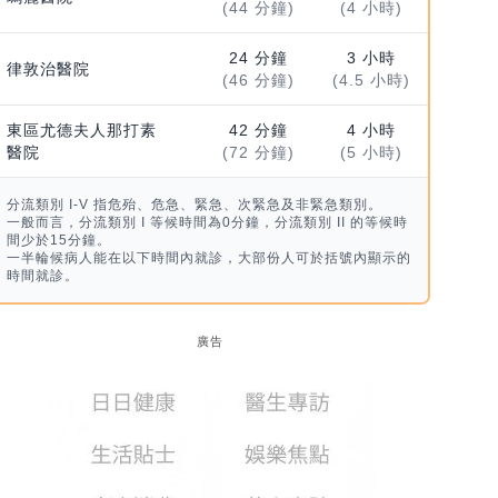
(44 分鐘)
(4 小時)
24 分鐘
3 小時
律敦治醫院
(46 分鐘)
(4.5 小時)
東區尤德夫人那打素
42 分鐘
4 小時
醫院
(72 分鐘)
(5 小時)
分流類別 I-V 指危殆、危急、緊急、次緊急及非緊急類別。
一般而言，分流類別 I 等候時間為0分鐘，分流類別 II 的等候時
間少於15分鐘。
一半輪候病人能在以下時間內就診，大部份人可於括號內顯示的
時間就診。
廣告