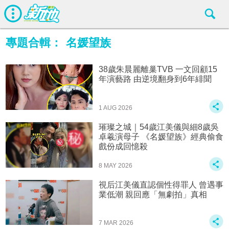
專題合輯：
名媛望族
38歲朱晨麗離巢TVB 一文回顧15
年演藝路 由逆境翻身到6年緋聞
1 AUG 2026
璀璨之城｜54歲江美儀與細8歲吳
卓羲演母子 《名媛望族》經典偷食
戲份成回憶殺
8 MAY 2026
視后江美儀直認個性得罪人 曾遇事
業低潮 親回應「無劇拍」真相
7 MAR 2026