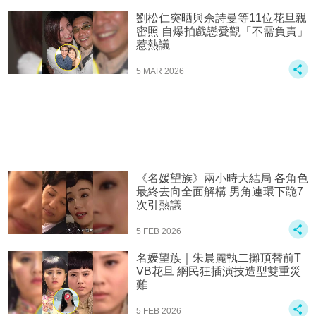
劉松仁突晒與佘詩曼等11位花旦親
密照 自爆拍戲戀愛觀「不需負責」
惹熱議
5 MAR 2026
《名媛望族》兩小時大結局 各角色
最終去向全面解構 男角連環下跪7
次引熱議
5 FEB 2026
名媛望族｜朱晨麗執二攤頂替前T
VB花旦 網民狂插演技造型雙重災
難
5 FEB 2026