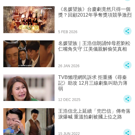
《名媛望族》台慶劇竟然只得一個
獎？回顧2012年爭奪獎項競爭激烈
5 FEB 2026
名媛望族｜王浩信朗誦悼母惹劉松
仁嘴角失守 江美儀親解偷笑真相
26 JAN 2026
TVB懶理網民訴求 拒重播《尋秦
記》助攻 12月三線劇集叫助力薄
弱
12 DEC 2025
王浩信北上延續「兜巴信」傳奇落
淚爆喊 重溫拍劇被摑上位之路
15 JUN 2022