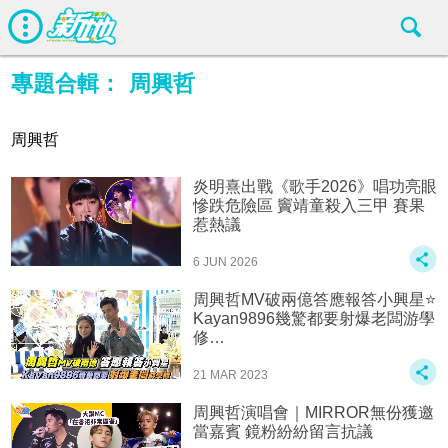
專題合輯：
周興哲
周興哲
炎明熹出戰《歌手2026》唱功亮眼
慘跌危險區 竇靖童殺入三甲 賽果
惹熱議
6 JUN 2026
周興哲MV破兩億答應報答小興星⭐
Kayan9896幾驚都要射爆老闆游學
修…
21 MAR 2023
周興哲演唱會｜MIRROR無份獲邀
當嘉賓 鏡粉紛紛留言抗議