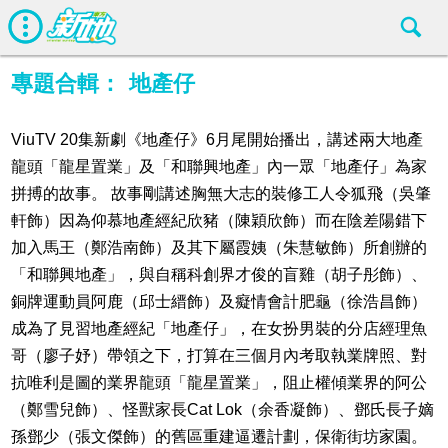
專題合輯：
地產仔
ViuTV 20集新劇《地產仔》6月尾開始播出，講述兩大地產
龍頭「龍星置業」及「和聯興地產」內一眾「地產仔」為家
拼搏的故事。 故事剛講述胸無大志的裝修工人令狐飛（吳肇
軒飾）因為仰慕地產經紀欣豬（陳穎欣飾）而在陰差陽錯下
加入馬王（鄭浩南飾）及其下屬霞姨（朱慧敏飾）所創辦的
「和聯興地產」，與自稱科創界才俊的盲雞（胡子彤飾）、
銅牌運動員阿鹿（邱士縉飾）及癡情會計肥龜（徐浩昌飾）
成為了見習地產經紀「地產仔」，在女扮男裝的分店經理魚
哥（廖子妤）帶領之下，打算在三個月內考取執業牌照、對
抗唯利是圖的業界龍頭「龍星置業」，阻止權傾業界的阿公
（鄭雪兒飾）、怪獸家長Cat Lok（余香凝飾）、鄧氏長子嫡
孫鄧少（張文傑飾）的舊區重建逼遷計劃，保衛街坊家園。