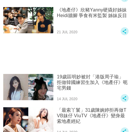
《地產仔》欣豬Yanny硬撬好姊妹
Heidi牆腳 爭食有米監製 姊妹反目
21 JUL 2020
19歲區明妙被封「港版周子瑜」
拒做韓國練習生加入《地產仔》呃
宅男錢
14 JUL 2020
「最索丫鬟」31歲陳婉婷拒再做T
VB妹仔 ViuTV《地產仔》變身最
索地產經紀