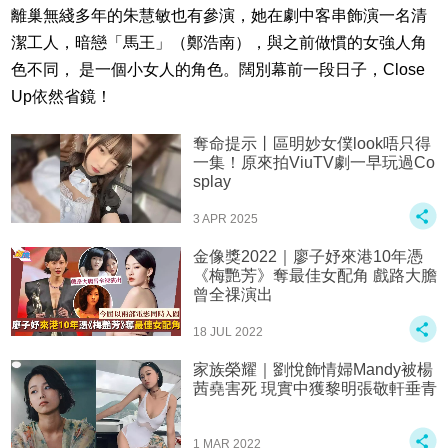
離巢無綫多年的朱慧敏也有參演，她在劇中客串飾演一名清
潔工人，暗戀「馬王」（鄭浩南），與之前做慣的女強人角
色不同， 是一個小女人的角色。闊別幕前一段日子，Close
Up依然省鏡！
奪命提示丨區明妙女僕look唔只得
一集！原來拍ViuTV劇一早玩過Co
splay
3 APR 2025
金像獎2022｜廖子妤來港10年憑
《梅艷芳》奪最佳女配角 戲路大膽
曾全祼演出
18 JUL 2022
家族榮耀｜劉悅飾情婦Mandy被楊
茜堯害死 現實中獲黎明張敬軒垂青
1 MAR 2022