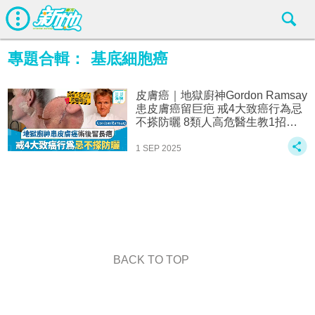
專題合輯：
基底細胞癌
皮膚癌｜地獄廚神Gordon Ramsay
患皮膚癌留巨疤 戒4大致癌行為忌
不搽防曬 8類人高危醫生教1招自
測
1 SEP 2025
BACK TO TOP