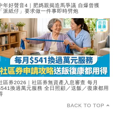
中年好聲音4｜肥媽親揭造馬爭議 自爆曾獲
「派紙仔」要求做一件事即時劈炮
社區券2026｜社區券無資產入息審查 每月
$541換過萬元服務 全日照顧／送飯／復康都用
得
BACK TO TOP