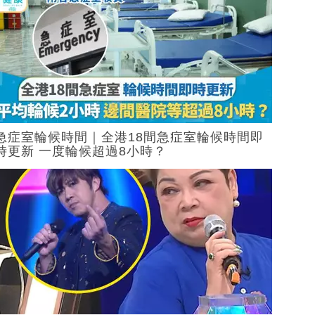
急症室輪候時間｜全港18間急症室輪候時間即
時更新 一度輪候超過8小時？