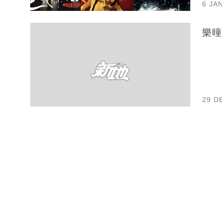
6 JA
29 D