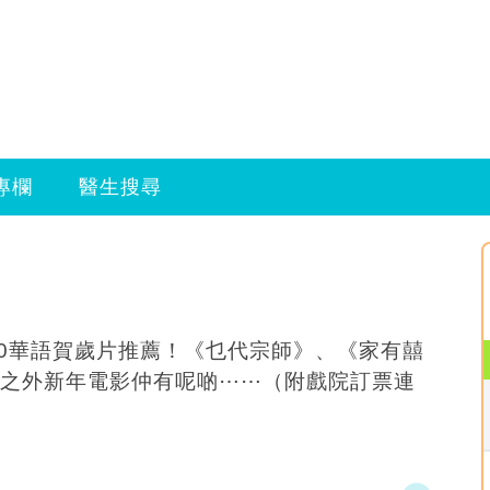
專欄
醫生搜尋
20華語賀歲片推薦！《乜代宗師》、《家有囍
之外新年電影仲有呢啲⋯⋯（附戲院訂票連