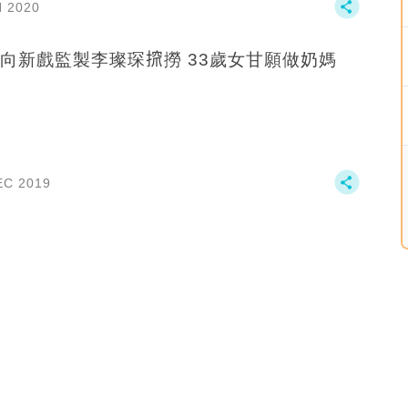
N 2020
樂曈向新戲監製李璨琛𢱑撈 33歲女甘願做奶媽
EC 2019