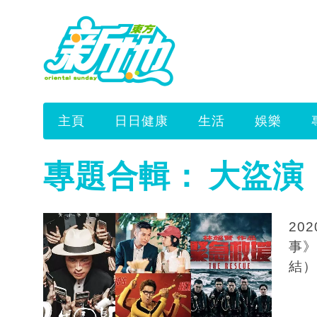
主頁
日日健康
生活
娛樂
專題合輯：
大盜演
20
事》
結）