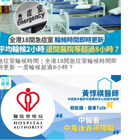
急症室輪候時間｜全港18間急症室輪候時間即
時更新 一度輪候超過8小時？