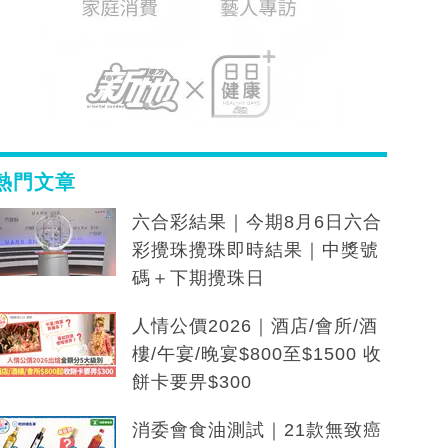
熱門文章
六合彩結果｜今期8月6日六合
彩攪珠攪珠即時結果｜中獎號
碼＋下期攪珠日
人情公價2026｜酒店/會所/酒
樓/午宴/晚宴$800至$1500 收
餅卡要畀$300
消委會食油測試｜21款無致癌