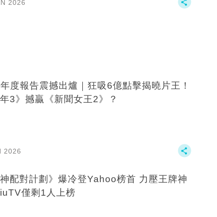
AN 2026
B年度報告震撼出爐｜狂吸6億點擊揭曉片王！
年3》撼贏《新聞女王2》？
N 2026
神配對計劃》爆冷登Yahoo榜首 力壓王牌神
ViuTV僅剩1人上榜