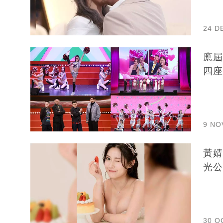
24 D
應屆
四座
9 NO
黃婧
光公
30 O