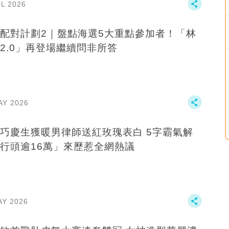
UL 2026
配對計劃2｜盤點海選5大重點參加者！「林
2.0」再登場繼續問非所答
AY 2026
巧慶生獲暖男律師送紅玫瑰表白 5字霸氣解
行頭逾16萬」來歷惹全網熱議
AY 2026