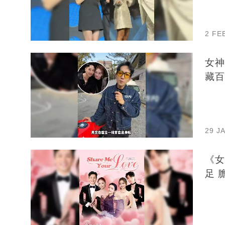
2 FE
女神
藏百
29 J
《女
足 