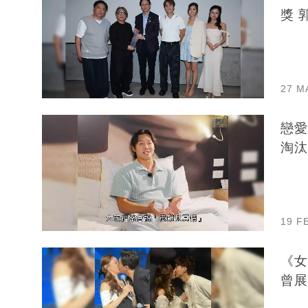
獎 
27 M
戀愛
淘汰
19 F
《女
曾展