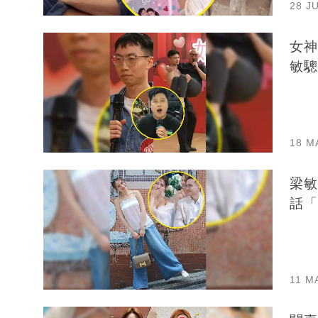
28 J
女神
敏驄
18 M
梁敏
話「
11 M