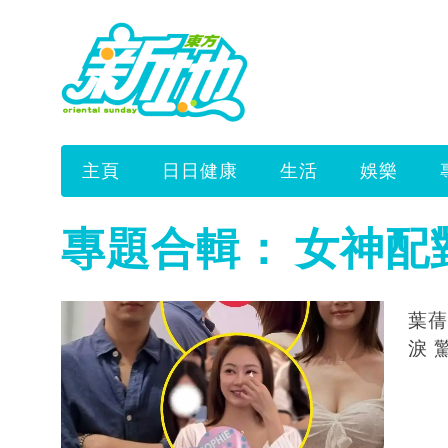
主頁
日日健康
生活
娛樂
專題合輯：
女神配
葉蒨
淚 