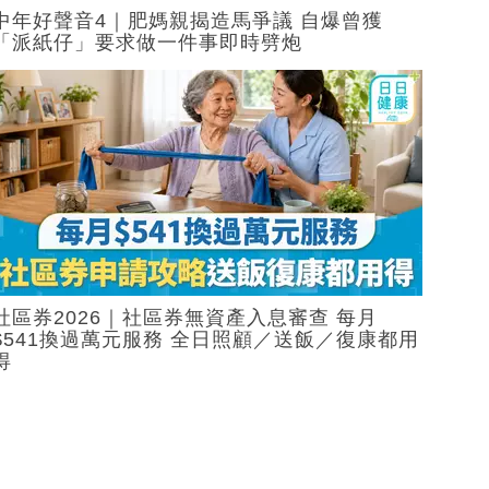
中年好聲音4｜肥媽親揭造馬爭議 自爆曾獲
「派紙仔」要求做一件事即時劈炮
社區券2026｜社區券無資產入息審查 每月
$541換過萬元服務 全日照顧／送飯／復康都用
得