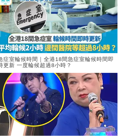
急症室輪候時間｜全港18間急症室輪候時間即
時更新 一度輪候超過8小時？