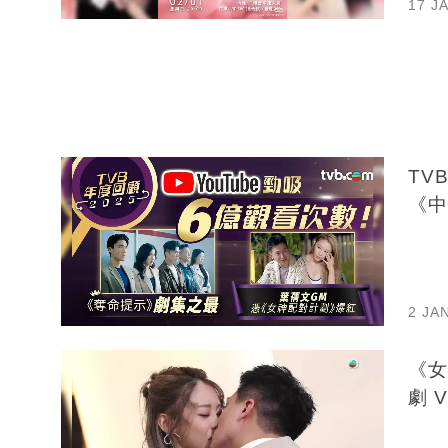
17 J
TV
《中
2 JA
《女
劇 