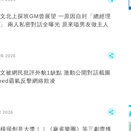
文北上探班GM曾展望 一原因自封「總經理
」 兩人私密對話全曝光 原來嗌男友做主人
PR 2026
文被網民批評外貌1缺點 激動公開對話截圖
eed霸氣反擊網絡欺凌
R 2026
B橫掃創意大獎！｜《麻雀樂團》等三劇齊獲