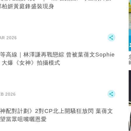
郭柏妍黃庭鋒盛裝現身
AR 2026
等高線｜林澤謙再戰戀綜 曾被葉蒨文Sophie
 大爆《女神》拍攝模式
EB 2026
神配對計劃》2對CP北上開騷狂放閃 葉蒨文
望當眾咀嘴曬恩愛