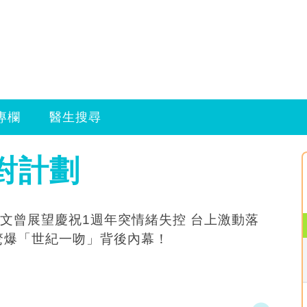
專欄
醫生搜尋
對計劃
文曾展望慶祝1週年突情緒失控 台上激動落
驚爆「世紀一吻」背後內幕！