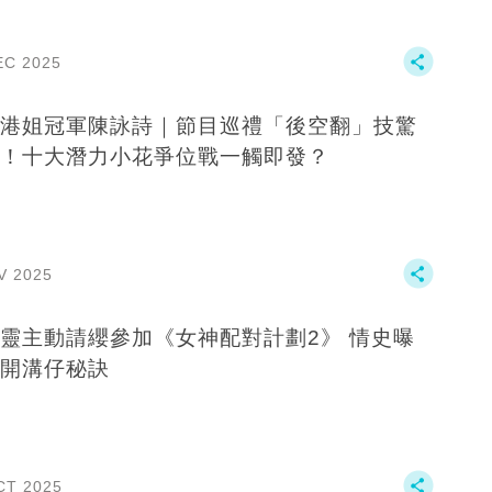
EC 2025
港姐冠軍陳詠詩｜節目巡禮「後空翻」技驚
！十大潛力小花爭位戰一觸即發？
V 2025
靈主動請纓參加《女神配對計劃2》 情史曝
開溝仔秘訣
CT 2025