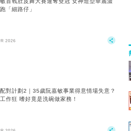
敏首戰肚皮舞大賽連奪雙冠 女神造型華麗濃
跑「細路仔」
PR 2026
配對計劃2｜35歲阮嘉敏事業得意情場失意？
工作狂 嗜好竟是洗碗做家務！
PR 2026