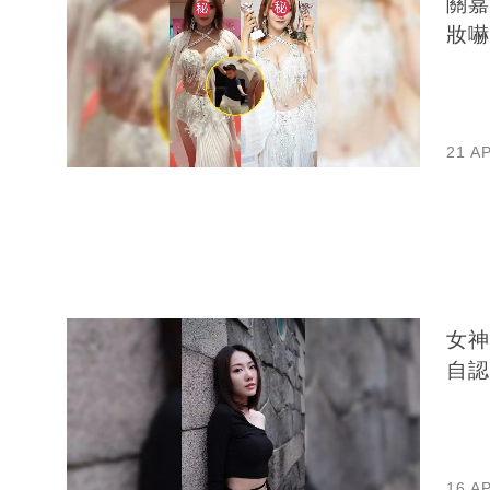
關嘉
妝嚇
21 A
女神
自認
16 A