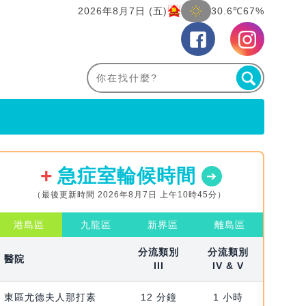
2026年8月7日 (五)
30.6℃
67%
急症室輪候時間
（最後更新時間 2026年8月7日 上午10時45分）
港島區
九龍區
新界區
離島區
分流類別
分流類別
醫院
III
IV & V
東區尤德夫人那打素
12 分鐘
1 小時