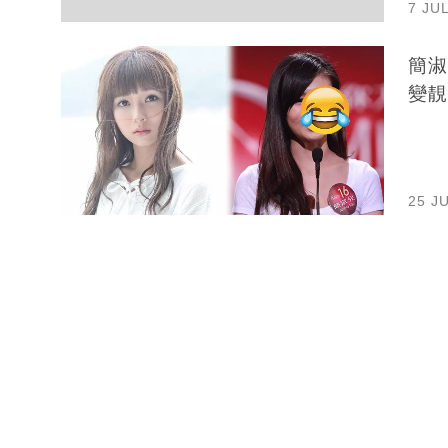
7 JU
簡淑
變靚
25 J