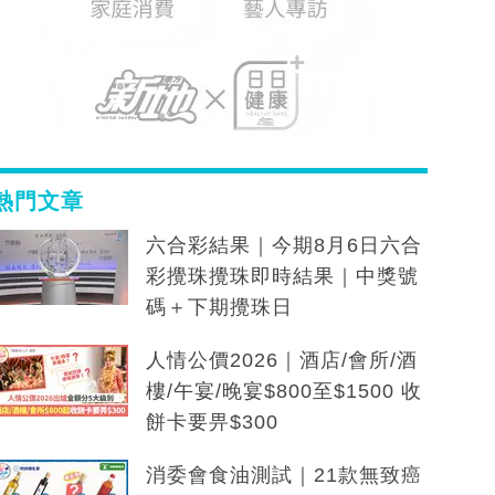
熱門文章
六合彩結果｜今期8月6日六合
彩攪珠攪珠即時結果｜中獎號
碼＋下期攪珠日
人情公價2026｜酒店/會所/酒
樓/午宴/晚宴$800至$1500 收
餅卡要畀$300
消委會食油測試｜21款無致癌