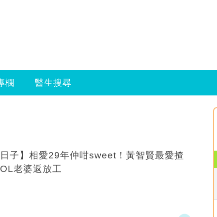
專欄
醫生搜尋
日子】相愛29年仲咁sweet！黃智賢最愛揸
OL老婆返放工