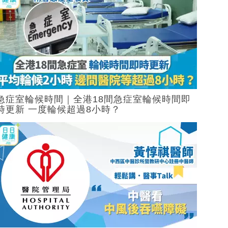
急症室輪候時間｜全港18間急症室輪候時間即
時更新 一度輪候超過8小時？