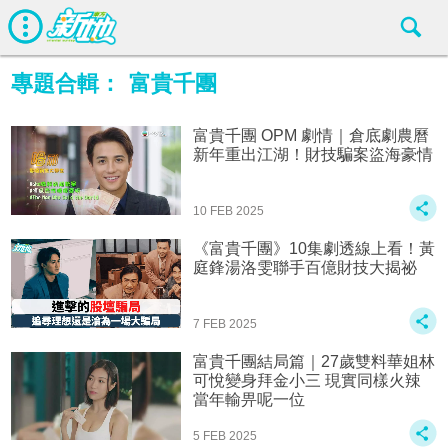
專題合輯：
富貴千團
富貴千團 OPM 劇情｜倉底劇農曆
新年重出江湖！財技騙案盜海豪情
10 FEB 2025
《富貴千團》10集劇透線上看！黃
庭鋒湯洛雯聯手百億財技大揭祕
7 FEB 2025
富貴千團結局篇｜27歲雙料華姐林
可悅變身拜金小三 現實同樣火辣
當年輸畀呢一位
5 FEB 2025