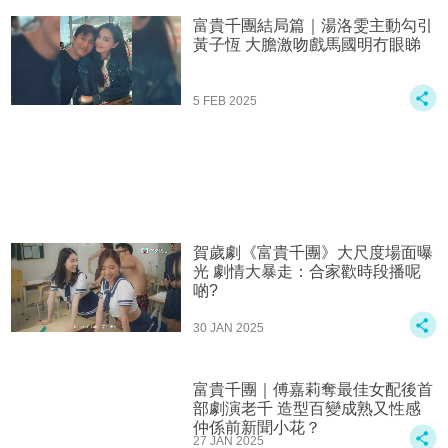
富貴千團結局篇｜湯洛雯主動勾引
黃子恆 大膽激吻戲馬國明冇眼睇
5 FEB 2025
賀歲劇《富貴千團》大尺度場面曝
光 劇情大暴走：合家歡時段播呢
啲?
30 JAN 2025
富貴千團｜傅嘉莉奪最佳女配後首
部劇演老千 造型百變成熟又性感
仲係前新聞小花？
27 JAN 2025