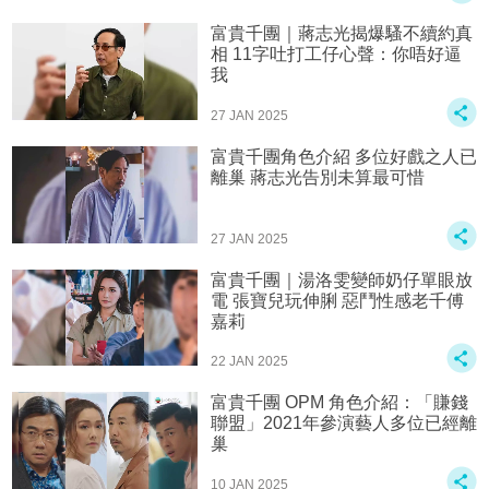
富貴千團｜蔣志光揭爆騷不續約真
相 11字吐打工仔心聲：你唔好逼
我
27 JAN 2025
富貴千團角色介紹 多位好戲之人已
離巢 蔣志光告別未算最可惜
27 JAN 2025
富貴千團｜湯洛雯變師奶仔單眼放
電 張寶兒玩伸脷 惡鬥性感老千傅
嘉莉
22 JAN 2025
富貴千團 OPM 角色介紹：「賺錢
聯盟」2021年參演藝人多位已經離
巢
10 JAN 2025