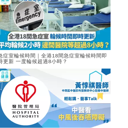
急症室輪候時間｜全港18間急症室輪候時間即
時更新 一度輪候超過8小時？