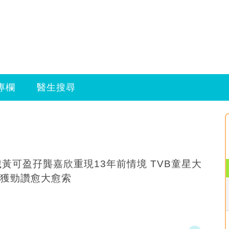
專欄
醫生搜尋
黃可盈孖龔嘉欣重現13年前情境 TVB童星大
獲勁讚愈大愈索