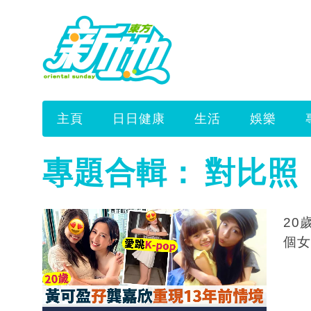
主頁
日日健康
生活
娛樂
專題合輯：
對比照
20歲
個女