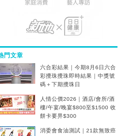
熱門文章
六合彩結果｜今期8月6日六合
彩攪珠攪珠即時結果｜中獎號
碼＋下期攪珠日
人情公價2026｜酒店/會所/酒
樓/午宴/晚宴$800至$1500 收
餅卡要畀$300
消委會食油測試｜21款無致癌