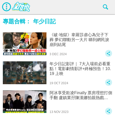
專題合輯：
年少日記
《破·地獄》韋羅莎虐心為兒子下
葬 夢幻聯動另一大片 睇到網民淚
崩到結尾
3 DEC 2024
年少日記影評｜ 7大入場前必看重
點！電影劇情影評+終極預告！10.
19 上映
19 OCT 2024
阿冰享受欺凌Finally 票房理想打側
手翻‍️ 盧鎮業孖陳漢娜拍親熱戲…
13 NOV 2023