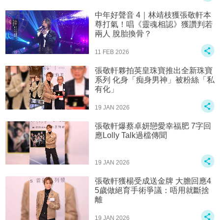
中年好聲音 4｜林靖枝獲張敬軒本
尊打氣！唱《靈魂相認》獲讚判若
兩人 脫胎換骨？
11 FEB 2026
張敬軒夥拍英皇珠寶推出全新珠寶
系列 化身「痴身男神」被粉絲「私
有化」
19 JAN 2026
張敬軒爆蔡卓妍戀愛幸福肥 7字回
應Lolly Talk過檔傳聞
19 JAN 2026
張敬軒獲楊受成送金牌 大膽回應4
5歲做絕育手術爭議：唔用就斷捨
離
19 JAN 2026