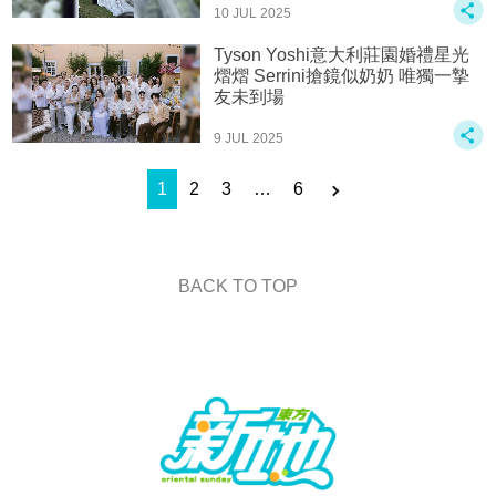
10 JUL 2025
Tyson Yoshi意大利莊園婚禮星光
熠熠 Serrini搶鏡似奶奶 唯獨一摯
友未到場
9 JUL 2025
1
2
3
…
6
BACK TO TOP