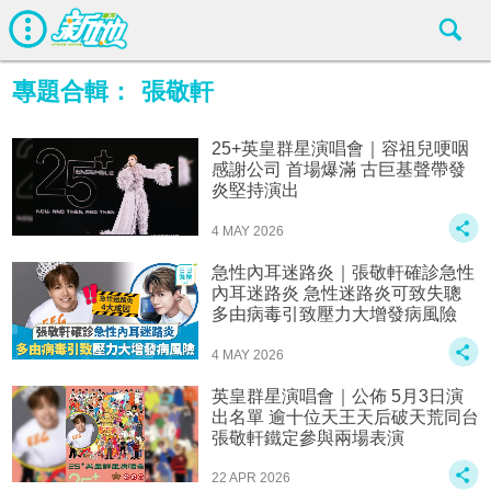
專題合輯：
張敬軒
25+英皇群星演唱會｜容祖兒哽咽
感謝公司 首場爆滿 古巨基聲帶發
炎堅持演出
4 MAY 2026
急性內耳迷路炎｜張敬軒確診急性
內耳迷路炎 急性迷路炎可致失聰
多由病毒引致壓力大增發病風險
4 MAY 2026
英皇群星演唱會｜公佈 5月3日演
出名單 逾十位天王天后破天荒同台
張敬軒鐵定參與兩場表演
22 APR 2026