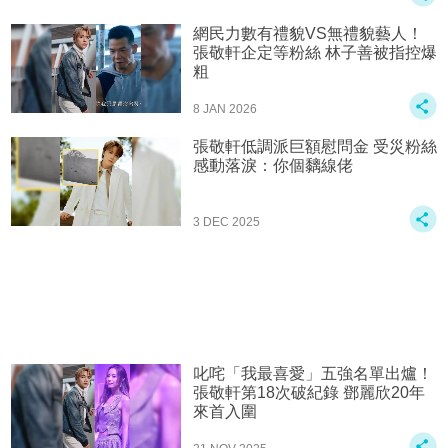
網民力數有禮貌VS無禮貌藝人！
張敬軒企定等粉絲 林子善被指控爆
粗
8 JAN 2026
張敬軒低調派巨額慰問金 受災粉絲
感動落淚：你個黐線佬
3 DEC 2025
叱咤「我最喜愛」五強名單出爐！
張敬軒第18次破紀錄 鄧麗欣20年
來首入圍