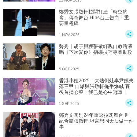
21 NOV 2025
鄭秀文張敬軒拉闊打造「時空約
會」傳奇舞台 Hins台上告白：重
要里程碑
1 NOV 2025
聲秀｜胡子貝獲張敬軒親自教路演
唱《下次愛你》指導技巧專業助攻
5 OCT 2025
香港小姐2025｜大熱倒灶李尹嫣失
落三甲 自爆與張敬軒拖手爆喊 賽
後首揭心聲：我已是心中冠軍！
1 SEP 2025
鄭秀文闊別24年重返拉闊舞台 世
紀合體張敬軒 坦言想同天后做一件
事