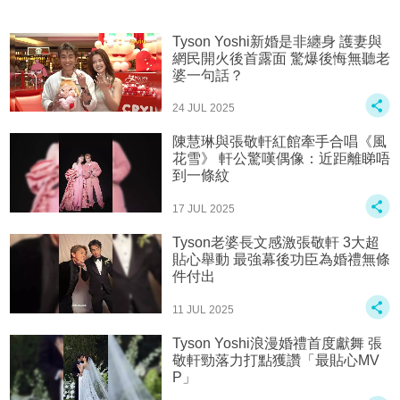
Tyson Yoshi新婚是非纏身 護妻與
網民開火後首露面 驚爆後悔無聽老
婆一句話？
24 JUL 2025
陳慧琳與張敬軒紅館牽手合唱《風
花雪》 軒公驚嘆偶像：近距離睇唔
到一條紋
17 JUL 2025
Tyson老婆長文感激張敬軒 3大超
貼心舉動 最強幕後功臣為婚禮無條
件付出
11 JUL 2025
Tyson Yoshi浪漫婚禮首度獻舞 張
敬軒勁落力打點獲讚「最貼心MV
P」