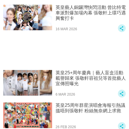
英皇藝人銅鑼灣快閃活動 曾比特電
車派對爆加場內幕 張敬軒上環巧遇
興奮打卡
16 MAR 2026
英皇25+周年慶典｜藝人盲盒活動
載譽歸來 張敬軒容祖兒等首批藝人
宣傳照曝光
6 MAR 2026
英皇25周年群星演唱會海報引熱議
搵唔到張敬軒 粉絲無奈網上求救
26 FEB 2026