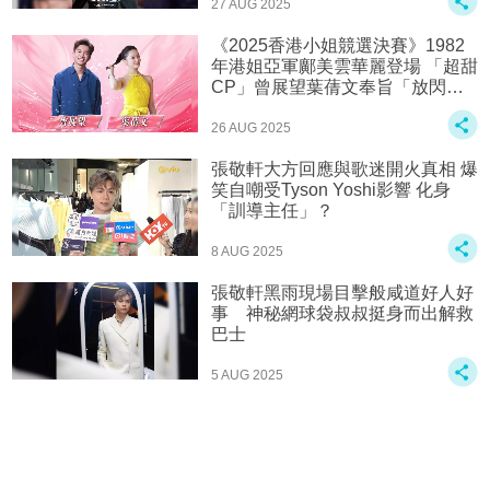
27 AUG 2025
《2025香港小姐競選決賽》1982
年港姐亞軍鄺美雲華麗登場 「超甜
CP」曾展望葉蒨文奉旨「放閃」
炒熱氣氛？
26 AUG 2025
張敬軒大方回應與歌迷開火真相 爆
笑自嘲受Tyson Yoshi影響 化身
「訓導主任」？
8 AUG 2025
張敬軒黑雨現場目擊般咸道好人好
事 神秘網球袋叔叔挺身而出解救
巴士
5 AUG 2025