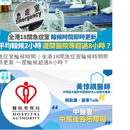
急症室輪候時間｜全港18間急症室輪候時間即
時更新 一度輪候超過8小時？