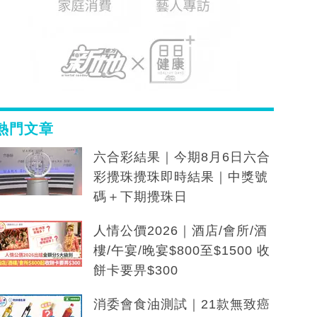
熱門文章
六合彩結果｜今期8月6日六合
彩攪珠攪珠即時結果｜中獎號
碼＋下期攪珠日
人情公價2026｜酒店/會所/酒
樓/午宴/晚宴$800至$1500 收
餅卡要畀$300
消委會食油測試｜21款無致癌