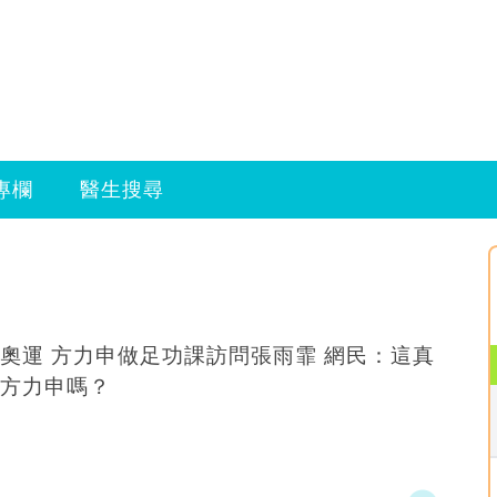
專欄
醫生搜尋
奧運 方力申做足功課訪問張雨霏 網民：這真
方力申嗎？