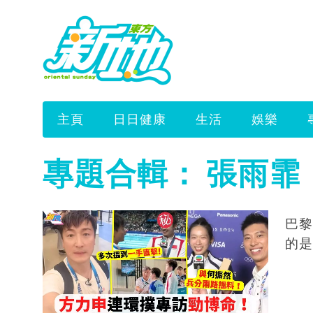
主頁
日日健康
生活
娛樂
專題合輯：
張雨霏
巴黎
的是