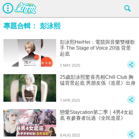
專題合輯：
彭泳熙
彭泳熙HeiHei：電競與音樂雙棲歌
手 The Stage of Voice 20強 背景
起底
2 MAY 2025
25歲彭泳熙驚喜亮相Chill Club 胸
猛背景起底 男朋友係《造星》出身
7 APR 2025
戀愛Staycation第二季｜4男4女起
底 有參賽者玩過《全民造星》
8 AUG 2022