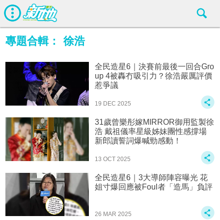
專題合輯：
徐浩
全民造星6｜決賽前最後一回合Gro
up 4被轟冇吸引力？徐浩嚴厲評價
惹爭議
19 DEC 2025
31歲曾樂彤嫁MIRROR御用監製徐
浩 戴祖儀率星級姊妹團性感撐場
新郎讀誓詞爆喊勁感動！
13 OCT 2025
全民造星6｜3大導師陣容曝光 花
姐寸爆回應被Foul者「造馬」負評
26 MAR 2025