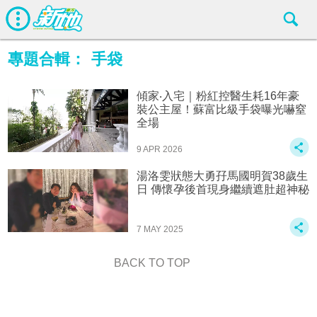
專題合輯：
手袋
傾家‧入宅｜粉紅控醫生耗16年豪
裝公主屋！蘇富比級手袋曝光嚇窒
全場
9 APR 2026
湯洛雯狀態大勇孖馬國明賀38歲生
日 傳懷孕後首現身繼續遮肚超神秘
7 MAY 2025
BACK TO TOP