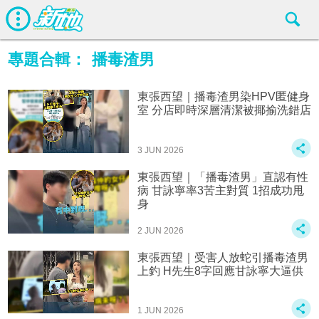
專題合輯：
播毒渣男
東張西望｜播毒渣男染HPV匿健身
室 分店即時深層清潔被揶揄洗錯店
3 JUN 2026
東張西望｜「播毒渣男」直認有性
病 甘詠寧率3苦主對質 1招成功甩
身
2 JUN 2026
東張西望｜受害人放蛇引播毒渣男
上釣 H先生8字回應甘詠寧大逼供
1 JUN 2026