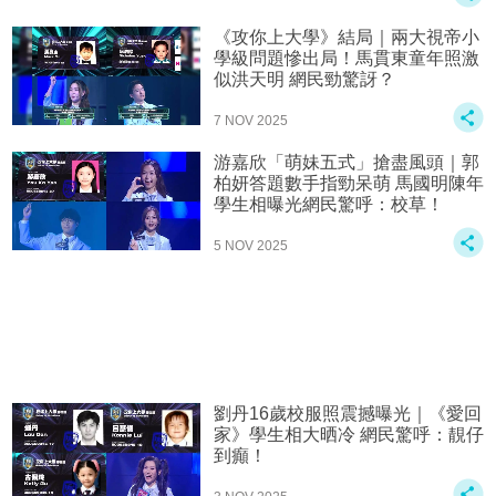
《攻你上大學》結局｜兩大視帝小
學級問題慘出局！馬貫東童年照激
似洪天明 網民勁驚訝？
7 NOV 2025
游嘉欣「萌妹五式」搶盡風頭｜郭
柏妍答題數手指勁呆萌 馬國明陳年
學生相曝光網民驚呼：校草！
5 NOV 2025
劉丹16歲校服照震撼曝光｜《愛回
家》學生相大晒冷 網民驚呼：靚仔
到癲！