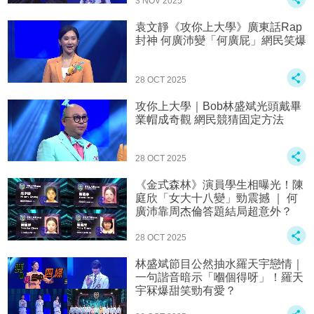
3 NOV 2025
袁文靜《攻你上大學》廣東話Rap
封神 何廣沛變「何廣屁」網民笑爆
28 OCT 2025
攻你上大學｜Bob林盛斌光頭戴畢
業帽成奇觀 網民競猜固定方法
28 OCT 2025
《金式森林》演員學生相曝光！陳
庭欣「女大十八變」勁震撼 ｜ 何
廣沛靠周杰倫答題結局超意外？
28 OCT 2025
林盛斌節目公然抽水羅天宇戀情｜
一句諧音暗示「嗰個得呀」！羅天
宇冧爆甜笑勁有愛？