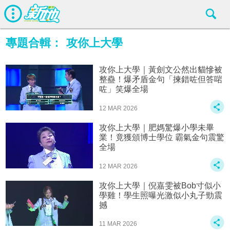
專題合輯：
攻你上大學
攻你上大學｜黃劍文公然出貓慘被
整蠱！爆矛盾金句「揀錯咗但答啱
咗」笑爆全場
12 MAR 2026
攻你上大學｜肥媽驚爆小學未畢
業！竟獲頒博士學位 霸氣金句震驚
全場
12 MAR 2026
攻你上大學｜倪嘉雯被Bob寸似小
學雞！學生照曝光激似小丸子勁震
撼
11 MAR 2026