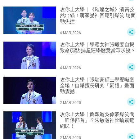
攻你上大學｜《璀璨之城》演員公
然出貓！蔣家旻神回應引爆笑 場面
勁失控
4 MAR 2026
攻你上大學｜學霸女神張曦雯自揭
致命弱點 擁超狂學歷竟當眾求饒？
4 MAR 2026
攻你上大學｜張馳豪碩士學歷嚇窒
全場！自爆擅長研究「屍體」畫面
勁震撼
2 MAR 2026
攻你上大學｜劉穎鏇吳偉豪爆笑問
「咩係部首」？朱敏瀚神比喻震驚
網民！
2 MAR 2026