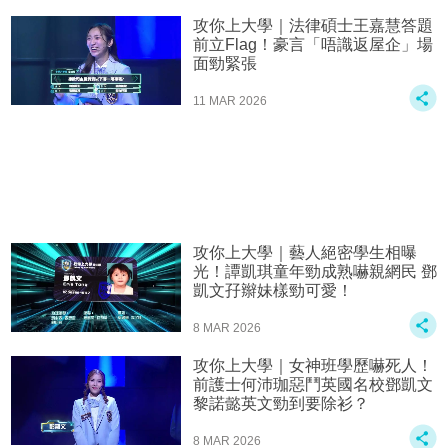
攻你上大學｜法律碩士王嘉慧答題
前立Flag！豪言「唔識返屋企」場
面勁緊張
11 MAR 2026
攻你上大學｜藝人絕密學生相曝
光！譚凱琪童年勁成熟嚇親網民 鄧
凱文孖辮妹樣勁可愛！
8 MAR 2026
攻你上大學｜女神班學歷嚇死人！
前護士何沛珈惡鬥英國名校鄧凱文
黎諾懿英文勁到要除衫？
8 MAR 2026