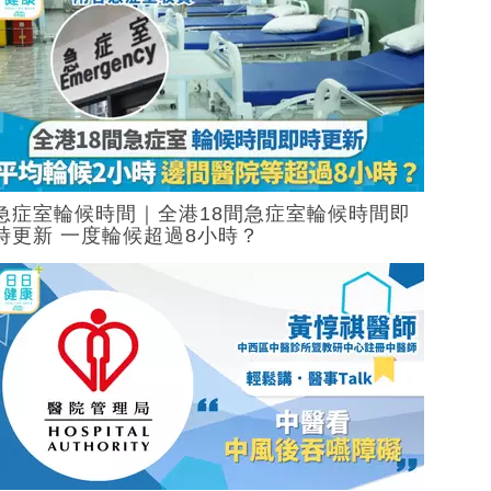
急症室輪候時間｜全港18間急症室輪候時間即
時更新 一度輪候超過8小時？