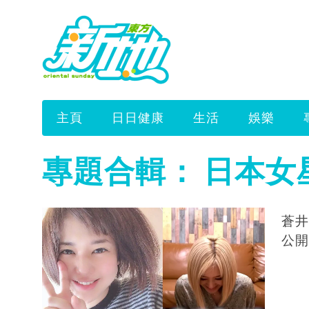
主頁
日日健康
生活
娛樂
專題合輯：
日本女
蒼井
公開