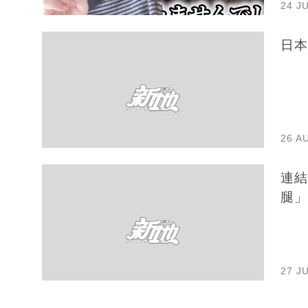
24 J
日本
26 A
連結
腿」
27 J