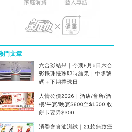
熱門文章
六合彩結果｜今期8月6日六合
彩攪珠攪珠即時結果｜中獎號
碼＋下期攪珠日
人情公價2026｜酒店/會所/酒
樓/午宴/晚宴$800至$1500 收
餅卡要畀$300
消委會食油測試｜21款無致癌