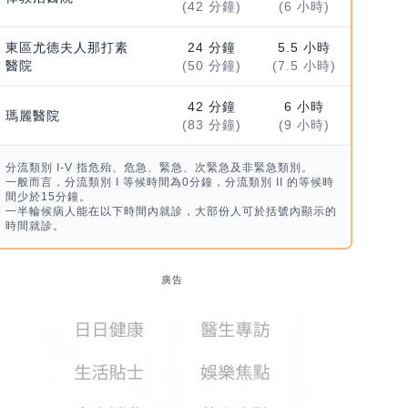
(42 分鐘)
(6 小時)
東區尤德夫人那打素
24 分鐘
5.5 小時
醫院
(50 分鐘)
(7.5 小時)
42 分鐘
6 小時
瑪麗醫院
(83 分鐘)
(9 小時)
分流類別 I-V 指危殆、危急、緊急、次緊急及非緊急類別。
一般而言，分流類別 I 等候時間為0分鐘，分流類別 II 的等候時
間少於15分鐘。
一半輪候病人能在以下時間內就診，大部份人可於括號內顯示的
時間就診。
廣告