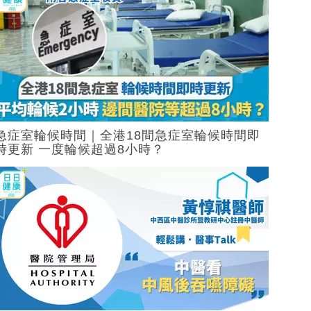
急症室輪候時間｜全港18間急症室輪候時間即
時更新 一度輪候超過8小時？