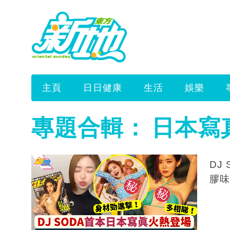
主頁
日日健康
生活
娛樂
專題合輯：
日本寫
DJ
膠味