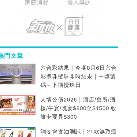
熱門文章
六合彩結果｜今期8月6日六合
彩攪珠攪珠即時結果｜中獎號
碼＋下期攪珠日
人情公價2026｜酒店/會所/酒
樓/午宴/晚宴$800至$1500 收
餅卡要畀$300
消委會食油測試｜21款無致癌