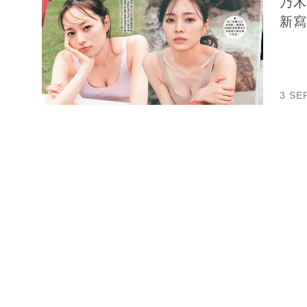
乃木
新寫
3 SE