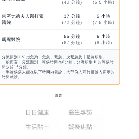
(40 分鐘)
(6.5 小時)
東區尤德夫人那打素
37 分鐘
5 小時
醫院
(72 分鐘)
(7.5 小時)
55 分鐘
6 小時
瑪麗醫院
(87 分鐘)
(8 小時)
分流類別 I-V 指危殆、危急、緊急、次緊急及非緊急類別。
一般而言，分流類別 I 等候時間為0分鐘，分流類別 II 的等候時
間少於15分鐘。
一半輪候病人能在以下時間內就診，大部份人可於括號內顯示的
時間就診。
廣告