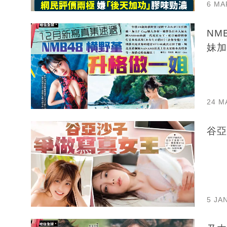
6 MA
NM
妹加
24 M
5 JA