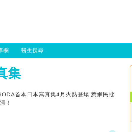
專欄
醫生搜尋
真集
 SODA首本日本寫真集4月火熱登場 惹網民批
濃！