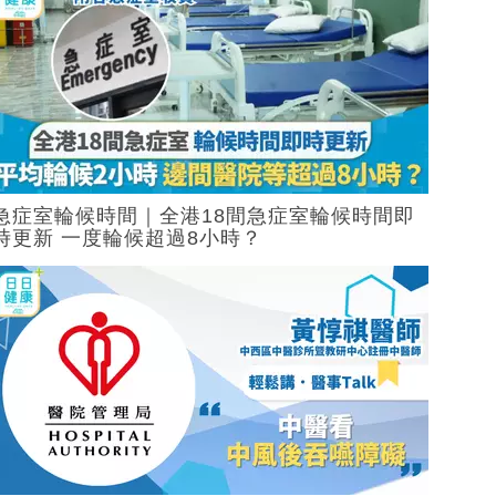
急症室輪候時間｜全港18間急症室輪候時間即
時更新 一度輪候超過8小時？