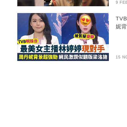
9 FE
TV
妮背
15 N