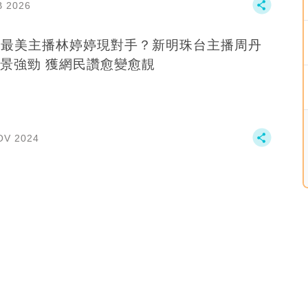
B 2026
B最美主播林婷婷現對手？新明珠台主播周丹
景強勁 獲網民讚愈變愈靚
OV 2024