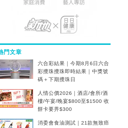
熱門文章
六合彩結果｜今期8月6日六合
彩攪珠攪珠即時結果｜中獎號
碼＋下期攪珠日
人情公價2026｜酒店/會所/酒
樓/午宴/晚宴$800至$1500 收
餅卡要畀$300
消委會食油測試｜21款無致癌