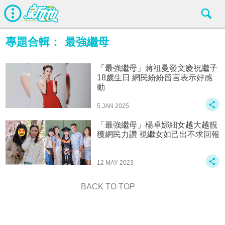
專題合輯：
最強繼母
「最強繼母」蔣祖曼發文慶祝繼子
18歲生日 網民紛紛留言表示好感
動
5 JAN 2025
「最強繼母」楊卓娜細女越大越靚
獲網民力讚 視繼女如己出不求回報
12 MAY 2023
BACK TO TOP