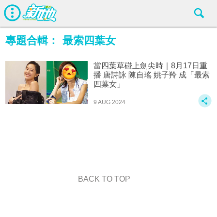
專題合輯：
最索四葉女
當四葉草碰上劍尖時｜8月17日重
播 唐詩詠 陳自瑤 姚子羚 成「最索
四葉女」
9 AUG 2024
BACK TO TOP