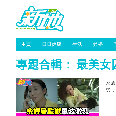
主頁
日日健康
生活
娛樂
專題合輯：
最美女
家族
議，