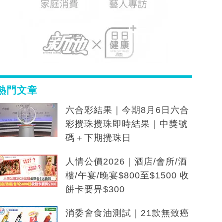
熱門文章
六合彩結果｜今期8月6日六合
彩攪珠攪珠即時結果｜中獎號
碼＋下期攪珠日
人情公價2026｜酒店/會所/酒
樓/午宴/晚宴$800至$1500 收
餅卡要畀$300
消委會食油測試｜21款無致癌