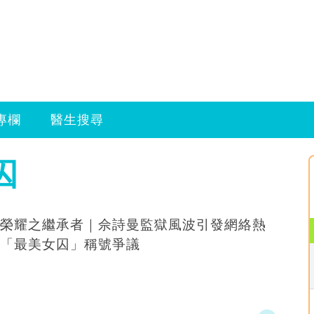
專欄
醫生搜尋
囚
榮耀之繼承者｜佘詩曼監獄風波引發網絡熱
「最美女囚」稱號爭議