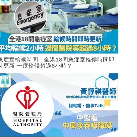
急症室輪候時間｜全港18間急症室輪候時間即
時更新 一度輪候超過8小時？