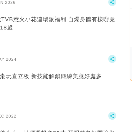
AN 2026
歲TVB惹火小花連環派福利 自爆身體有樣嘢竟
18歲
AY 2024
明星潮玩直立板 新技能解鎖鍛練美腿好處多
EC 2022