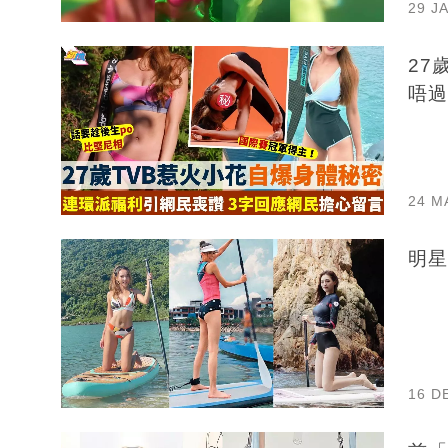
29 J
27
唔過
24 M
16 D