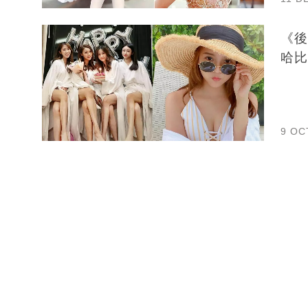
《後
哈比
9 OC