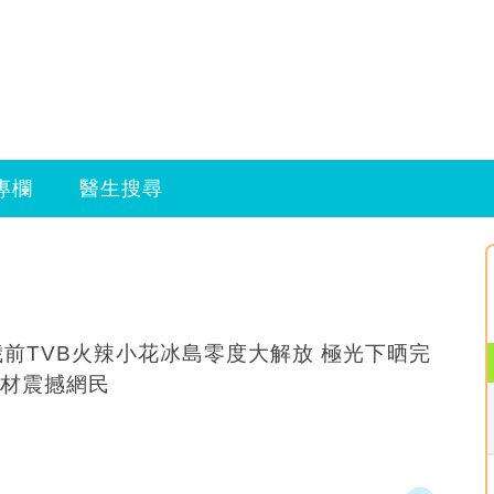
專欄
醫生搜尋
歲前TVB火辣小花冰島零度大解放 極光下晒完
材震撼網民