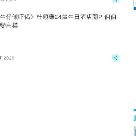
生仔傾吓偈》杜穎珊24歲生日酒店開P 個個
變高模
T 2020