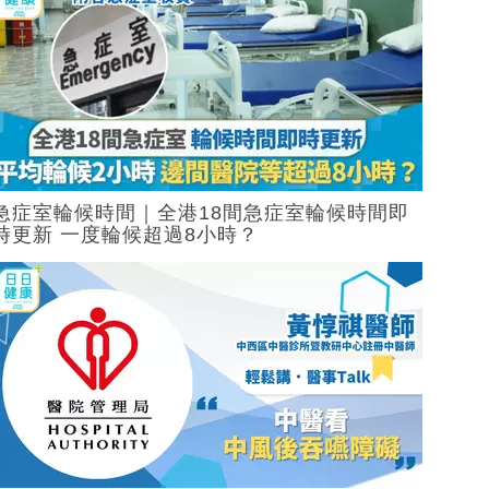
急症室輪候時間｜全港18間急症室輪候時間即
時更新 一度輪候超過8小時？