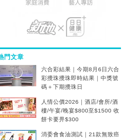
熱門文章
六合彩結果｜今期8月6日六合
彩攪珠攪珠即時結果｜中獎號
碼＋下期攪珠日
人情公價2026｜酒店/會所/酒
樓/午宴/晚宴$800至$1500 收
餅卡要畀$300
消委會食油測試｜21款無致癌