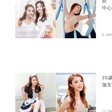
前「
中心
5 JA
25歲
伽女
11 D