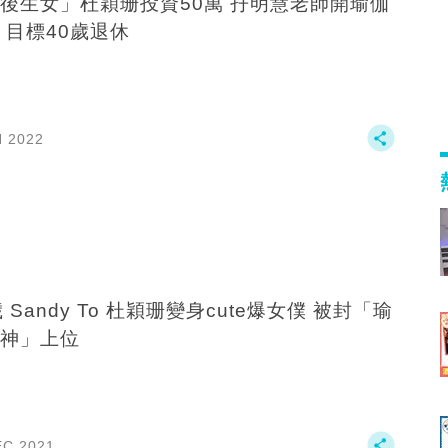
後生女」杜穎珊投資50萬 孖明慧老師開瑜伽
 目標40歲退休
N 2022
 Sandy To 杜穎珊變身cute爆女僕 被封「瑜
神」上位
EC 2021