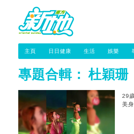
主頁
日日健康
生活
娛樂
專題合輯：
杜穎珊
29
美身