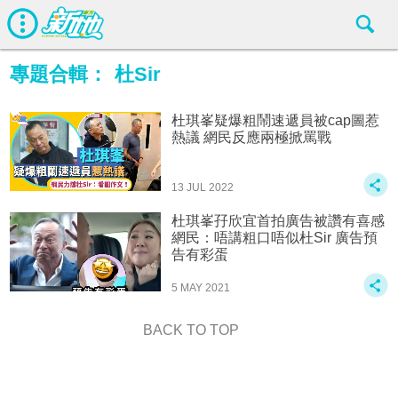
專題合輯：
杜Sir
杜琪峯疑爆粗鬧速遞員被cap圖惹
熱議 網民反應兩極掀罵戰
13 JUL 2022
杜琪峯孖欣宜首拍廣告被讚有喜感
網民：唔講粗口唔似杜Sir 廣告預
告有彩蛋
5 MAY 2021
BACK TO TOP